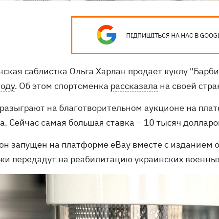
ПІДПИШІТЬСЯ НА НАС В GOOG
ская саблистка Ольга Харлан продает куклу "Барби
году
. Об этом спортсменка
рассказала
на своей стра
 разыграют на благотворительном аукционе на плат
а. Сейчас самая большая ставка – 10 тысяч долларо
он запущен на платформе eBay вместе с изданием об
жи передадут на реабилитацию украинских военны