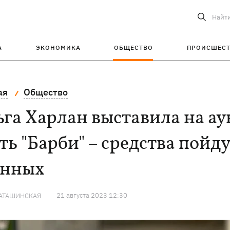
Найт
А
ЭКОНОМИКА
ОБЩЕСТВО
ПРОИСШЕС
ая
Общество
га Харлан выставила на ау
ть "Барби" – средства пой
енных
21 августа 2023 12:30
КАТАШИНСКАЯ