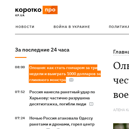
НОВОСТИ
ВОЙНА В УКРАИНЕ
ПОЛИТИК
За последние 24 часа
Главн
Оль
08:00
Опошня: как стать гончаром за три
недели и выиграть 1000 долларов за
чес
глиняного монстра
во
Россия нанесла ракетный удар по
07:52
Харькову: частично разрушена
десятиэтажка, погибли люди
АЛЕНА 
Ночью Россия атаковала Одессу
07:24
ракетами и дронами, горел центр