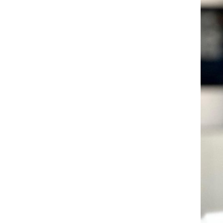
опасений по поводу ее
кибервозможностей
В Болгарии дрон взорвался недалеко
17:48
от крупного газопровода