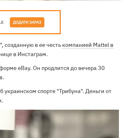
LE
ДОДАТИ ЗАРАЗ
", созданную в ее честь
компанией Mattel в
нице в Инстаграм.
форме eBay. Он продлится до вечера 30
в.
 украинском спорте "Трибуна". Деньги от
х.