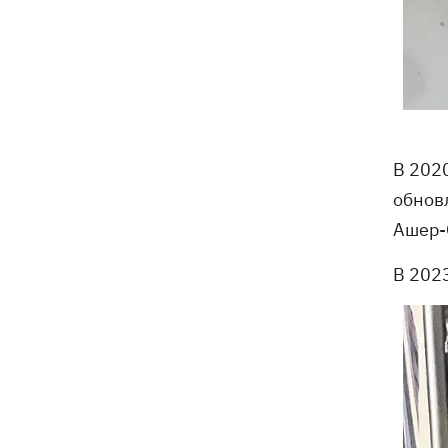
В 2020
обнов
Ашер-
В 202