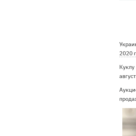
В польском Кракове мужчина,
20:41
напавший на украинскую пару, сам
сдался полиции
Сербия выделит 2 млн евро для
20:02
поддержки украинской энергетики, -
Украин
Зеленский
2020 
Чат Telegram, где координировались
19:23
Куклу
акции за Федорова, удалили после
задержания админа
август
Аукци
Чемпион ММА Гудзь язвительно
18:59
отреагировал на свое отстаранение
прода
из проекта ко Дню Независимости
Компания OpenAI приостановила
18:16
тесты ИИ-модели Astra из-за