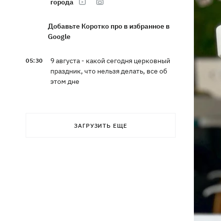
города
Добавьте Коротко про в избранное в
Google
9 августа - какой сегодня церковный
05:30
праздник, что нельзя делать, все об
этом дне
8 августа
ЗАГРУЗИТЬ ЕЩЕ
Украина не собирается выходить из
21:46
Донбасса, Путин не сможет
одержать победу, - Зеленский
В Болгарии заявили, что
21:22
взорвавшийся возле газопровода
дрон мог біть украинским - МИД
отреагировал