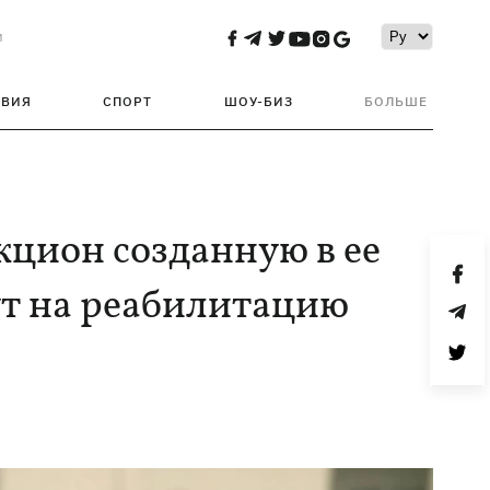
и
ТВИЯ
СПОРТ
ШОУ-БИЗ
БОЛЬШЕ
кцион созданную в ее
дут на реабилитацию