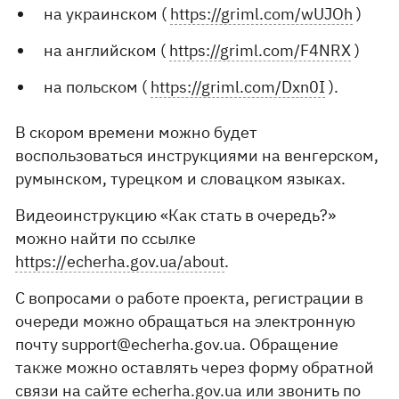
на украинском (
https://griml.com/wUJOh
)
на английском (
https://griml.com/F4NRX
)
на польском (
https://griml.com/Dxn0I
).
В скором времени можно будет
воспользоваться инструкциями на венгерском,
румынском, турецком и словацком языках.
Видеоинструкцию «Как стать в очередь?»
можно найти по ссылке
https://echerha.gov.ua/about
.
С вопросами о работе проекта, регистрации в
очереди можно обращаться на электронную
почту
support@echerha.gov.ua
. Обращение
также можно оставлять через форму обратной
связи на сайте echerha.gov.ua или звонить по