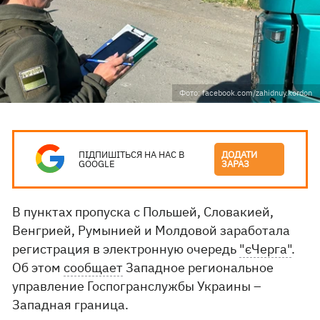
Фото: facebook.com/zahidnuy.kordon
ПІДПИШІТЬСЯ НА НАС В
ДОДАТИ
GOOGLE
ЗАРАЗ
В пунктах пропуска с Польшей, Словакией,
Венгрией, Румынией и Молдовой заработала
регистрация в электронную очередь
"єЧерга"
.
Об этом
сообщает
Западное региональное
управление Госпогранслужбы Украины –
Западная граница.