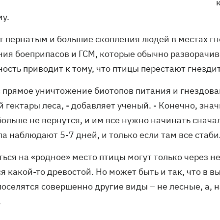
му.
т пернатым и большие скопления людей в местах гн
ния боеприпасов и ГСМ, которые обычно разворачив
ность приводит к тому, что птицы перестают гнезди
с прямое уничтожение биотопов питания и гнездова
 гектары леса, - добавляет ученый. - Конечно, знач
больше не вернутся, и им все нужно начинать снача
а наблюдают 5-7 дней, и только если там все стаби
ься на «родное» место птицы могут только через нес
я какой-то древостой. Но может быть и так, что в 
 поселятся совершенно другие виды – не лесные, а,
.