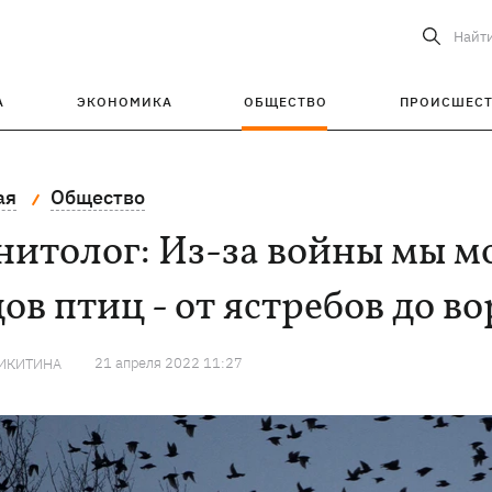
Найт
А
ЭКОНОМИКА
ОБЩЕСТВО
ПРОИСШЕС
ая
Общество
нитолог: Из-за войны мы м
ов птиц - от ястребов до в
21 апреля 2022 11:27
НИКИТИНА