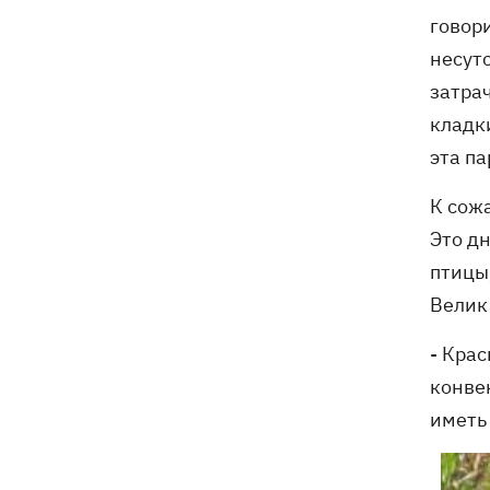
говор
несут
затра
кладки
эта па
К сож
Это д
птицы
Велик
- Крас
конве
иметь