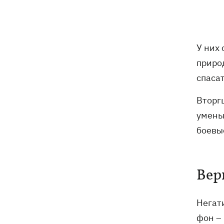
В Будапеште после обмеления Дуная
19:16
подняли со дна мотоцикл вермахта и
останки двух солдат
У них 
19:00
Анекдоты и мемы недели: прилеты-
прилеты, идите на болота и
приро
украинский Джеймс Бонд с
спасат
кабачками
Вторг
Тысяча незаконно списанных мужчин
18:53
- суд заключил под стражу экс-
умень
начальника Мукачевского ТЦК
боевы
Дроны ВСУ поразили 10
18:48
электроподстанций, 6 судов
"теневого флота" и базу ФСБ в Крыму
Вер
Навроцкий в годовщину своего
18:20
Негат
президентства пообещал
поддерживать Украину в борьбе с РФ
фон –