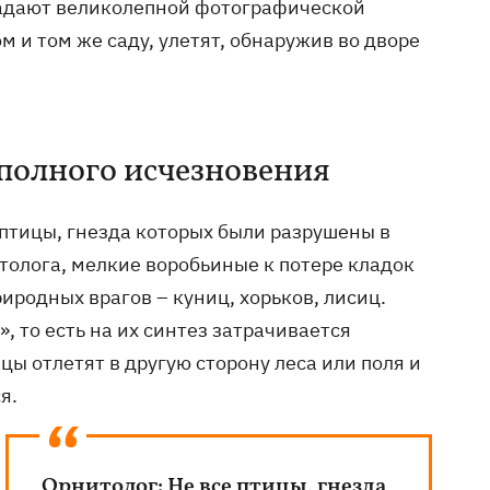
бладают великолепной фотографической
м и том же саду, улетят, обнаружив во дворе
полного исчезновения
 птицы, гнезда которых были разрушены в
итолога, мелкие воробьиные к потере кладок
иродных врагов – куниц, хорьков, лисиц.
, то есть на их синтез затрачивается
цы отлетят в другую сторону леса или поля и
я.
Орнитолог: Не все птицы, гнезда