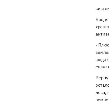
систе
Вредя
хране
актив
- Плю
землей
сюда 
сначал
Вернут
осталс
леса,
земле