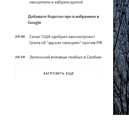
накормили и забрали домой
Добавьте Коротко про в избранное в
Google
Сенат США одобрил законопроект
20:40
Грэма об "адских санкциях" против РФ
Зеленский впервые прибыл в Сербию
20:14
и рассказал о целях визита
ЗАГРУЗИТЬ ЕЩЕ
Во Львове ввели карантинные
20:04
ограничения из-за обнаружения
бешенства у кота
Украина и Польша завершили
19:49
эксгумацию жертв Волынской
трагедии в двух селах на Волыни