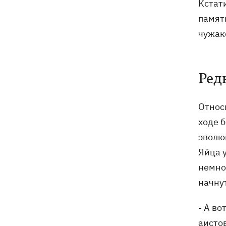
Кстат
память
чужак
Ред
Относ
ходе 
эволюц
Яйца у
немног
начнут
- А во
аистов