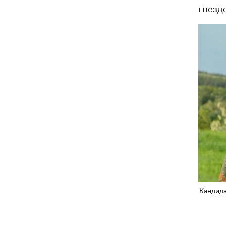
гнезд
Кандида