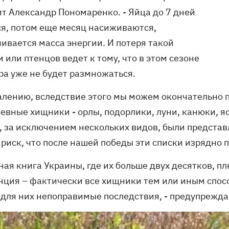
ит Александр Пономаренко. - Яйца до 7 дней
ся, потом еще месяц насиживаются,
чивается масса энергии. И потеря такой
 или птенцов ведет к тому, что в этом сезоне
ра уже не будет размножаться.
алению, вследствие этого мы можем окончательно по
невные хищники - орлы, подорлики, луни, канюки, я
, за исключением нескольких видов, были представ
 риск, что после нашей победы эти списки изрядно 
ная книга Украины, где их больше двух десятков, п
нция – фактически все хищники тем или иным спос
 для них непоправимые последствия, - предупрежда