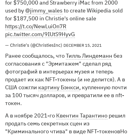
for $750,000 and Strawberry iMac from 2000
used by
@jimmy_wales
to create Wikipedia sold
for $187,500 in Christie's online sale
https://t.co/NewLuiOn7R
pic.twitter.com/9IUtS9HyvG
— Christie's (@ChristiesInc)
DECEMBER 15, 2021
Ранее сообщалось, что
Тилль Линдеманн
без
согласования с "Эрмитажем" сделал ряд
фотографий в интерьерах музея и теперь
продает их как NFT-токены (и не делится). А в
США сожгли
картину Бэнкси
, купленную почти
за 100 тысяч долларов, и превратили ее в nft-
токен.
А в ноябре 2021-го
Квентин Тарантино
решил
продать семь секретных сцен из
"Криминального чтива" в виде NFT-токеновНо