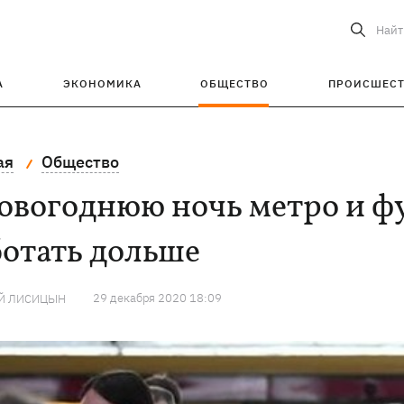
Найт
А
ЭКОНОМИКА
ОБЩЕСТВО
ПРОИСШЕС
ая
Общество
овогоднюю ночь метро и ф
ботать дольше
29 декабря 2020 18:09
Й ЛИСИЦЫН