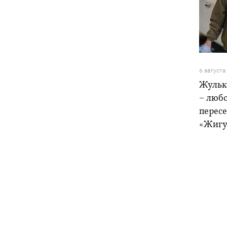
6 августа
Жульк
– любо
пересе
«Жигу