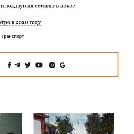
 и локдаун их оставят в покое
тро в 2020 году
Транспорт