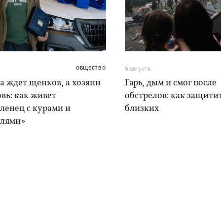
ОБЩЕСТВО
5 августа
а ждет щенков, а хозяин
Гарь, дым и смог после
вь: как живет
обстрелов: как защитит
ленец с курами и
близких
лями»