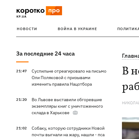
НОВОСТИ
ВОЙНА В УКРАИНЕ
ПОЛИТИК
За последние 24 часа
Главн
В н
Суспильне отреагировало на письмо
21:47
Оли Поляковой с призывами
ра
изменить правила Нацотбора
Во Львове выставили обгоревшие
21:20
НИКОЛА
экземпляры книг с уничтоженного
склада в Харькове
Собаку, которую сотрудники Новой
21:02
почты выгнали на жару, нашли - пса