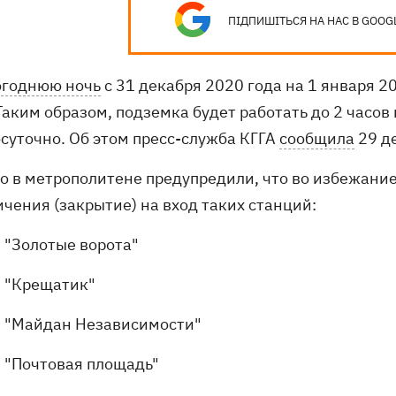
ПІДПИШІТЬСЯ НА НАС В GOOG
огоднюю ночь
с 31 декабря 2020 года на 1 января 2
 Таким образом, подземка
будет работать до 2 часов
осуточно.
Об этом пресс-служба КГГА
сообщила
29 де
о в метрополитене предупредили, что во избежани
ичения (закрытие) на вход таких станций:
"Золотые ворота"
"Крещатик"
"Майдан Независимости"
"Почтовая площадь"