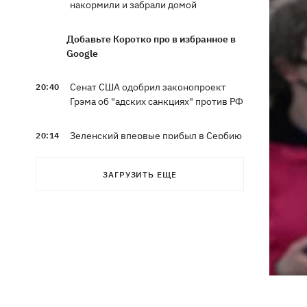
накормили и забрали домой
Добавьте Коротко про в избранное в
Google
Сенат США одобрил законопроект
20:40
Грэма об "адских санкциях" против РФ
Зеленский впервые прибыл в Сербию
20:14
и рассказал о целях визита
ЗАГРУЗИТЬ ЕЩЕ
Во Львове ввели карантинные
20:04
ограничения из-за обнаружения
бешенства у кота
Украина и Польша завершили
19:49
эксгумацию жертв Волынской
трагедии в двух селах на Волыни