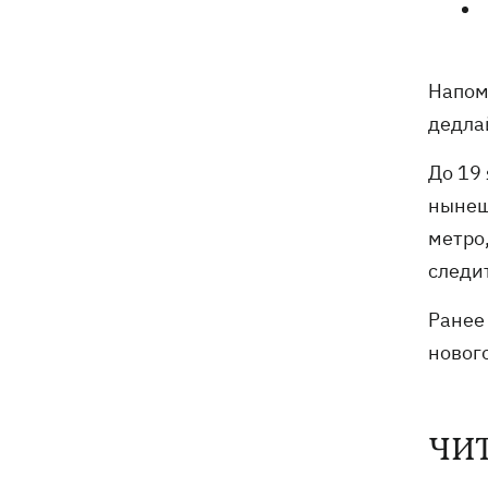
Напом
дедлай
До 19
нынеш
метро
следи
Ранее
новог
ЧИ