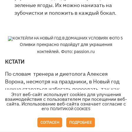
зеленые ягоды. Их можно нанизать на
зубочистки и положить в каждый бокал.
Оливки прекрасно подойдут для украшения
коктейлей. Фото: passion.ru
КСТАТИ
По словам тренера и диетолога Алексея
Ворона, несмотря на праздники, в Новый год
нужно стараться избегать переедать, так как
Этот веб-сайт использует cookies для улучшения
это приведет к быстрому набору веса. По его
взаимодействия с пользователем при посещении веб-
сайта. Использование веб-сайта означает согласие с
словам, существует методика, чтобы
его
ПОЛИТИКОЙ COOKIES
максимально минимизировать количества
жира, который отложит организм. По его
СОГЛАСЕН
ПОДРОБНЕЕ
словам, важную роль в метаболизме играет