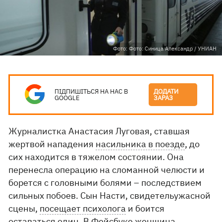
Фото: Фото: Синица Александр / УНИАН
ПІДПИШІТЬСЯ НА НАС В
ДОДАТИ
GOOGLE
ЗАРАЗ
Журналистка Анастасия Луговая, ставшая
жертвой нападения
насильника в поезде
, до
сих находится в тяжелом состоянии. Она
перенесла операцию на сломанной челюсти и
борется с головными болями – последствием
сильных побоев. Сын Насти, свидетельужасной
сцены,
посещает психолога
и боится
оставаться один. В Фейсбуке женщина