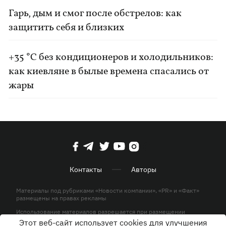
Гарь, дым и смог после обстрелов: как
защитить себя и близких
+35 °C без кондиционеров и холодильников:
как киевляне в былые времена спасались от
жары
Контакты
Авторы
Материалы под рубриками «Новости компании», «PR» и «Факт»
размещены на правах рекламы
Использование материалов разрешается при размещении
активной гиперссылки на KP.UA в первом абзаце.
Этот веб-сайт использует cookies для улучшения