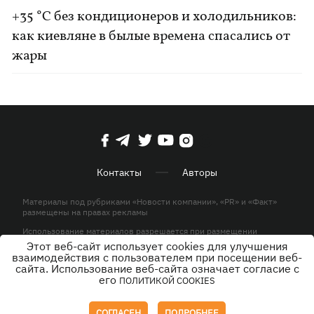
+35 °C без кондиционеров и холодильников:
как киевляне в былые времена спасались от
жары
Контакты
Авторы
Материалы под рубриками «Новости компании», «PR» и «Факт»
размещены на правах рекламы
Использование материалов разрешается при размещении
активной гиперссылки на KP.UA в первом абзаце.
Этот веб-сайт использует cookies для улучшения
взаимодействия с пользователем при посещении веб-
© ООО «ЮЛАВ МЕДИА»,2026. Все права защищены.
сайта. Использование веб-сайта означает согласие с
его
ПОЛИТИКОЙ COOKIES
Дизайн
СОГЛАСЕН
ПОДРОБНЕЕ