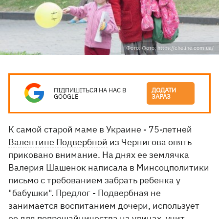
Фото: Фото: https://cheline.com.ua/
ПІДПИШІТЬСЯ НА НАС В
ДОДАТИ
GOOGLE
ЗАРАЗ
К самой старой маме в Украине - 75-летней
Валентине Подвербной
из Чернигова опять
приковано внимание. На днях ее землячка
Валерия Шашенок написала в Минсоцполитики
письмо с требованием забрать ребенка у
"бабушки". Предлог - Подвербная не
занимается воспитанием дочери, использует
ее для попрошайничества на улицах, учит