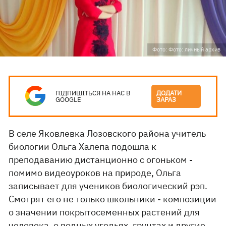
Фото: Фото: личный архив
ПІДПИШІТЬСЯ НА НАС В
ДОДАТИ
GOOGLE
ЗАРАЗ
В селе Яковлевка Лозовского района учитель
биологии Ольга Халепа подошла к
преподаванию дистанционно с огоньком -
помимо видеоуроков на природе, Ольга
записывает для учеников биологический рэп.
Смотрят его не только школьники - композиции
о значении покрытосеменных растений для
человека, о водных угодьях, грунтах и другие