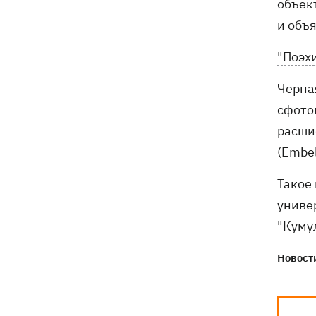
объек
и объ
"Поэх
Черная
сфото
расши
(Embel
Такое
униве
"Куму
Новости