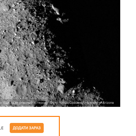
о: Еще один опасный астероид. Фото: NASA/Goddard/University of Arizona
LE
ДОДАТИ ЗАРАЗ