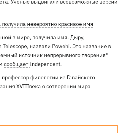
лета. Ученые выдвигали всевозможные версии
, получила невероятно красивое имя
нной в мире, получила имя. Дыру,
elescope, назвали Powehi. Это название в
темный источник непрерывного творения"
ом
сообщает
Independent.
, профессор филологии из Гавайского
азания XVIIIвека о сотворении мира