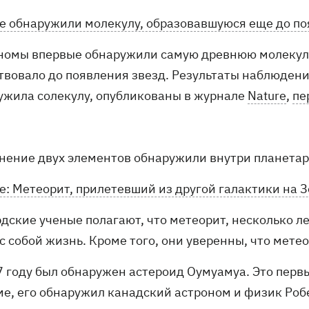
е обнаружили молекулу, образовавшуюся еще до по
номы впервые обнаружили самую древнюю молекулу
твовало до появления звезд. Результаты наблюдени
ужила солекулу, опубликованы в журнале
Nature
,
пе
нение двух элементов обнаружили внутри планетар
е: Метеорит, прилетевший из другой галактики на 
рдские ученые полагают, что метеорит, несколько л
с собой жизнь. Кроме того, они уверенны, что мете
7 году был обнаружен астероид Оумуамуа. Это пер
ме, его обнаружил канадский астроном и физик Роб