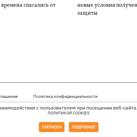
времена спасались от
новые условия получе
защиты
глашение
Политика конфиденциальности
взаимодействия с пользователем при посещении веб-сайта.
мещены на правах рекламы
ПОЛИТИКОЙ COOKIES
иперссылки на KP.UA в первом абзаце.
СОГЛАСЕН
ПОДРОБНЕЕ