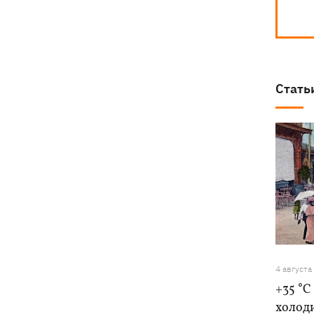
Стать
4 августа
+35 °C
холоди