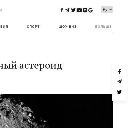
и
ТВИЯ
СПОРТ
ШОУ-БИЗ
БОЛЬШЕ
сный астероид