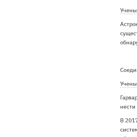
Учены
Астро
сущес
обнар
Соеди
Учены
Гарва
нести 
В 201
систе