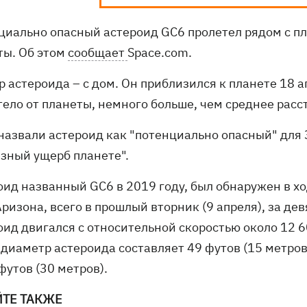
циально опасный астероид GC6 пролетел рядом с пла
ты. Об этом
сообщает
Space.com.
 астероида – с дом. Он приблизился к планете 18 а
тело от планеты, немного больше, чем среднее рас
назвали астероид как "потенциально опасный" для 
езный ущерб планете".
оид названный GC6 в 2019 году, был обнаружен в х
ризона, всего в прошлый вторник (9 апреля), за дев
ид двигался с относительной скоростью около 12 60
диаметр астероида составляет 49 футов (15 метров
футов (30 метров).
ЙТЕ ТАКЖЕ