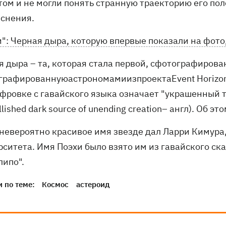
том и не могли понять странную траекторию его по
яснения.
и": Черная дыра, которую впервые показали на фото
 дыра – та, которая стала первой, сфотографирова
графированнуюастрономамиизпроектаEvent Horizon T
фровке с гавайского языка означает "украшенный 
lished dark source of unending creation– англ). Об эт
 невероятно красивое имя звезде дал Ларри Кимура
рситета. Имя Поэхи было взято им из гавайского ск
липо".
 по теме:
Космос
астероид