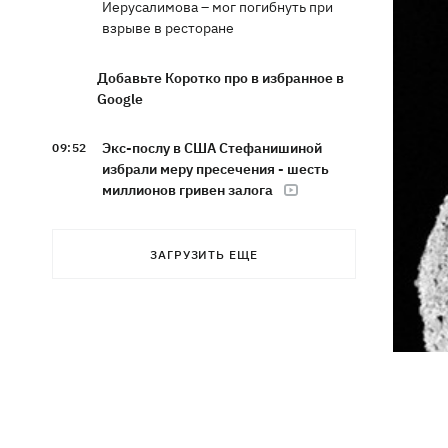
Иерусалимова – мог погибнуть при
взрыве в ресторане
Добавьте Коротко про в избранное в
Google
Экс-послу в США Стефанишиной
09:52
избрали меру пресечения - шесть
миллионов гривен залога
Россияне ночью били по Украине
09:29
ЗАГРУЗИТЬ ЕЩЕ
дронами, ракетами Х-31П и
"Ониксами"
Яблочный Спас 2026: когда
09:27
празднуем, что можно делать, а чего
нет
На молочных фермах Черкасской
09:00
области тестируют экзоскелеты для