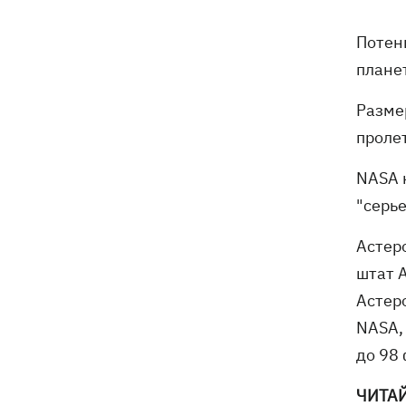
доярок
Потен
Россияне сбросили на Сумы восемь
08:59
плане
КАБов за восемь минут: ранены 12
человек
Размер
проле
Россия ударила по Балаклее, погибли
08:33
три человека
NASA 
"серь
Карта боевых действий в Украине
08:22
06.08.2026
Астер
штат А
Часть SpaceX Falcon 9 врезалась в
07:59
Луну – будет ли это иметь
Астеро
последствия для Земли
NASA, 
до 98 
Экс-водитель «LeМаршрутки» Богдан
07:33
Богданович уже не в реанимации –
подробности от Леси Никитюк
ЧИТА