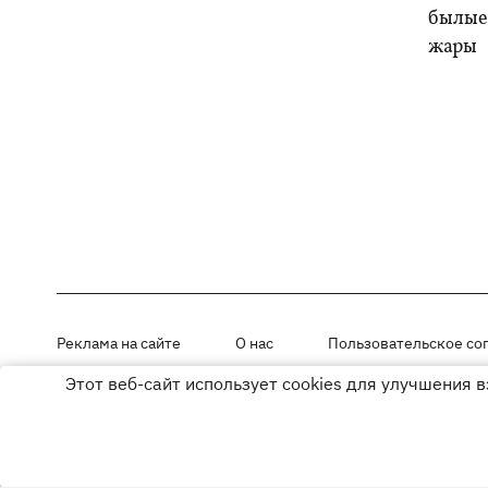
былые 
жары
Реклама на сайте
О нас
Пользовательское со
Этот веб-сайт использует cookies для улучшения 
Материалы под рубриками «Новости компании», «PR» и «Факт» раз
Использование материалов разрешается при размещении активной г
© ООО «ЮЛАВ МЕДИА»,2026. Все права защищены.