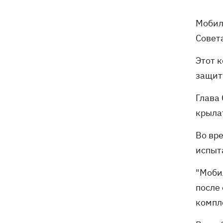
Российские дроны уничтожили депо
19:15
"Укрпочты" в Павлограде, погибли
Мобил
сотрудники
Совет
Зеленский учредил новый праздник -
18:43
День войск связи и
Этот 
кибербезопасности ВСУ
защит
Украинский кандидат в судьи МКС
18:13
Глава
Кишакевич не прошел тест на знание
крыла
языков
Во вр
18:05
Кадровая реформа Драпатого:
испыт
Валерий Маркус может стать
«генералом всех сержантов» ВСУ
"Моби
после
Оленивка: «Азов», СБУ и Офис
17:58
компл
Генпрокурора обнародовали новые
детали теракта против украинских
военнопленных