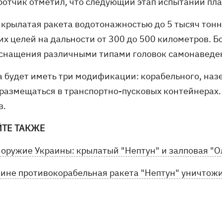
ботчик отметил, что следующий этап испытаний пла
 крылатая ракета водотонажностью до 5 тысяч тон
х целей на дальности от 300 до 500 километров. Бо
оснащения различными типами головок самонаведе
а будет иметь три модификации: корабельного, наз
 размещаться в транспортно-пусковых контейнерах.
в.
ЙТЕ ТАКЖЕ
 оружие Украины: крылатый "Нептун" и залповая "О
аине противокорабельная ракета "Нептун" уничтожи