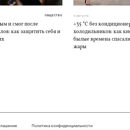
ОБЩЕСТВО
4 августа
дым и смог после
+35 °C без кондиционе
лов: как защитить себя и
холодильников: как ки
их
былые времена спасали
жары
глашение
Политика конфиденциальности