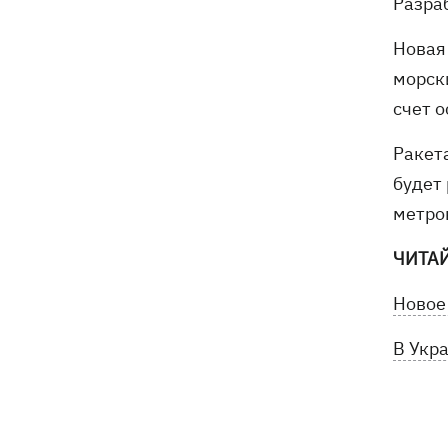
Разра
Новая
морски
счет 
Ракет
будет
метро
ЧИТА
Новое
В Укр