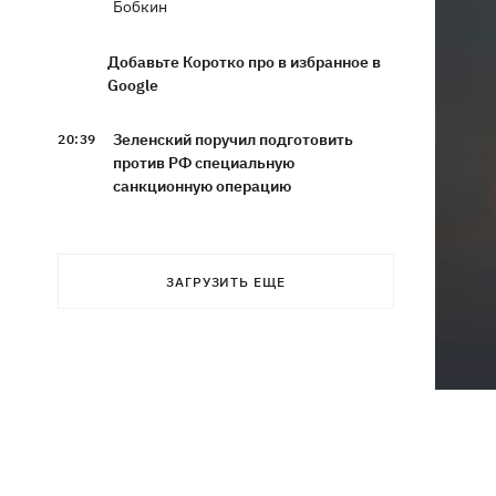
Бобкин
Добавьте Коротко про в избранное в
Google
Зеленский поручил подготовить
20:39
против РФ специальную
санкционную операцию
Дроны СБУ поразили два корабля ФСБ
20:12
РФ "Балаклава" и "Керчь"
ЗАГРУЗИТЬ ЕЩЕ
Зеленский подписал указы об
19:40
увольнении еще четырех послов
Сердце не выдержало - в результате
19:19
атаки РФ в приюте на Киевщине
погибли собаки