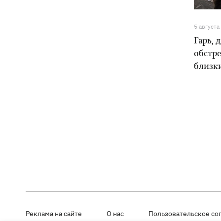
5 августа
Гарь, 
обстре
близк
Реклама на сайте
О нас
Пользовательское со