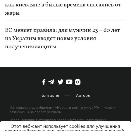
как киевляне в былые времена спасались от
жары
ЕС меняет правила: для мужчин 23 – 60 лет
из Украины вводят новые условия
получения защиты
Контакты
Авторы
Материалы под рубриками «Новости компании», «PR» и «Факт»
размещены на правах рекламы
Использование материалов разрешается при размещении
активной гиперссылки на KP.UA в первом абзаце.
Этот веб-сайт использует cookies для улучшения
взаимодействия с пользователем при посещении веб-