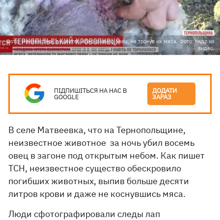
Фото: Неизвестное существо обескровило овец, не тронув их мяса. Фото: кадр из
видео.
ПІДПИШІТЬСЯ НА НАС В
ДОДАТИ
GOOGLE
ЗАРАЗ
В селе Матвеевка, что на Тернопольщине,
неизвестное животное за ночь убил восемь
овец в загоне под открытым небом. Как пишет
ТСН, неизвестное существо обескровило
погибших животных, выпив больше десяти
литров крови и даже не коснувшись мяса.
Люди сфотографировали следы лап