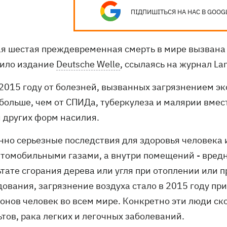
ПІДПИШІТЬСЯ НА НАС В GOOG
я шестая преждевременная смерть в мире вызвана
ило издание
Deutsche Welle
, ссылаясь на журнал Lan
 2015 году от болезней, вызванных загрязнением э
больше, чем от СПИДа, туберкулеза и малярии вмест
и других форм насилия.
нно серьезные последствия для здоровья человека
втомобильными газами, а внутри помещений - вре
ьтате сгорания дерева или угля при отоплении или
дования, загрязнение воздуха стало в 2015 году п
онов человек во всем мире. Конкретно эти люди ско
тов, рака легких и легочных заболеваний.