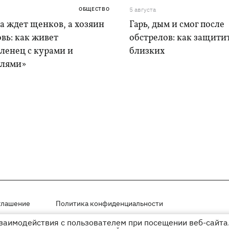
ОБЩЕСТВО
5 августа
а ждет щенков, а хозяин
Гарь, дым и смог после
вь: как живет
обстрелов: как защитит
ленец с курами и
близких
лями»
глашение
Политика конфиденциальности
взаимодействия с пользователем при посещении веб-сайта.
мещены на правах рекламы