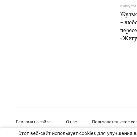
6 августа
Жульк
– любо
пересе
«Жигу
Реклама на сайте
О нас
Пользовательское со
Этот веб-сайт использует cookies для улучшения 
Материалы под рубриками «Новости компании», «PR» и «Факт» раз