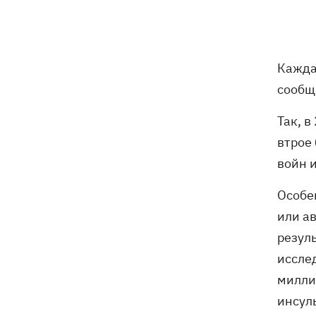
В Марганце и соседних населенных
16:39
пунктах возобновили водоснабжение
Кажда
Россияне атаковали рейсовый
16:11
сообщ
автобус в Никополе - есть жертвы
Так, в
16:00
Конец света на 7 секунд: соцсети в
втрое 
панике, ожидая 12 августа, и при чем
войн 
тут НАСА
В США заверили, что Киев согласился
15:51
Особе
не нападать на нероссийские танкеры
или а
в Черном море
резул
иссле
США будут ежемесячно поставлять
15:28
Украине ракеты для Patriot, -
милли
Зеленский
инсуль