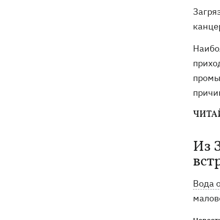
Загря
канце
Наибо
прихо
промы
причи
ЧИТА
Из 
вст
Вода 
малов