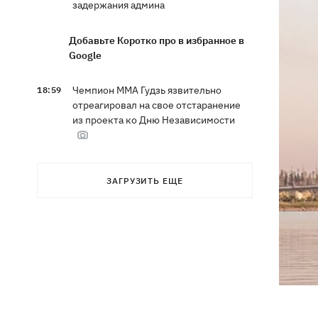
задержания админа
Добавьте Коротко про в избранное в
Google
Чемпион ММА Гудзь язвительно
18:59
отреагировал на свое отстаранение
из проекта ко Дню Независимости
Компания OpenAI приостановила
18:16
ЗАГРУЗИТЬ ЕЩЕ
тесты ИИ-модели Astra из-за
опасений по поводу ее
кибервозможностей
В Болгарии дрон взорвался недалеко
17:48
от крупного газопровода
После длительной болезни в
17:07
Аргентине умер отец Лионеля Месси