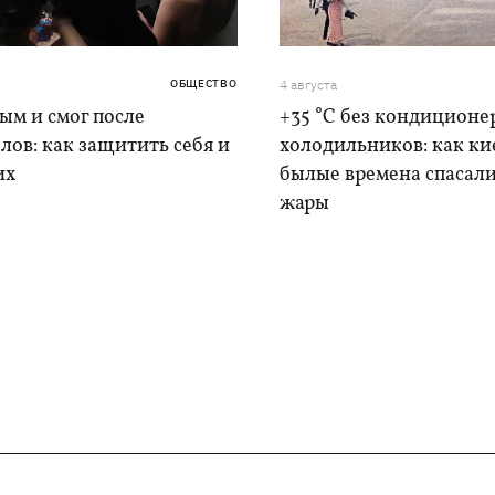
ОБЩЕСТВО
4 августа
дым и смог после
+35 °C без кондиционе
лов: как защитить себя и
холодильников: как ки
их
былые времена спасали
жары