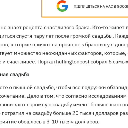
ПІДПИШІТЬСЯ НА НАС В GOOG
не знает рецепта счастливого брака. Кто-то живет в
диться спустя пару лет после громкой свадьбы. Каж
ров, которые влияют на прочность брачных уз: дове
твует множество неожиданных факторов, которые, 
е и счастливее. Портал
huffingtonpost
собрал 6 самых
ная свадьба
ете о пышной свадьбе, чтобы все подружки обзавид
сочетание. Дело в том, что согласно исследованиям
изовывают скромную свадьбу имеют больше шансов
о потратил на свадьбу больше 20 тысяч долларов раз
риятие обошлось в 3-10 тысяч долларов.