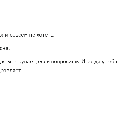
рям совсем не хотеть.
асна.
кты покупает, если попросишь. И когда у тебя
дравляет.