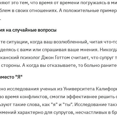
няют это тем, что время от времени погружаясь в м
облем в своих отношениях. А положительные приме
.
ия на случайные вопросы
те ситуации, когда ваш возлюбленный, читая что-то
 делясь с вами или спрашивая ваше мнения. Никогда 
канский психолог Джон Готтом считает, что супруг 
стороны. А когда вы отказываете, то больно раните 
вместо "Я"
сно исследования ученых из Университета Калифорн
 во время конфликтов, смогли эффективнее решить 
зуют такие слова, как "я" и "ты". Исследование та
имений характерно для супругов, несчастливых в бр