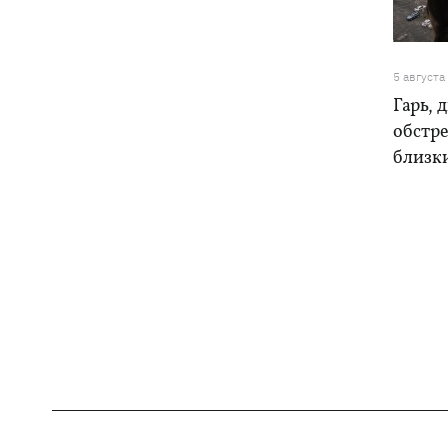
5 августа
Гарь, 
обстре
близк