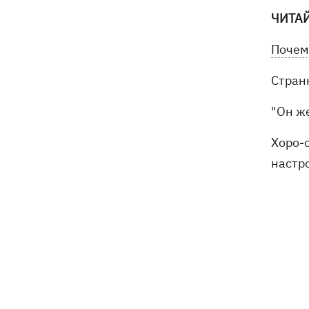
ЧИТА
Почем
Странн
"Он же
Хоро-о
настр