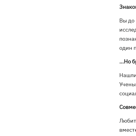
Генпрокурора обнародовали новые
Знаком
детали теракта против украинских
военнопленных
Вы до 
иссле
позна
один п
...Но 
Нашли
Учены
социа
Совме
Любит
вмест