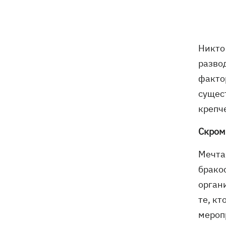
погибли собаки
Российские дроны уничтожили депо
19:15
"Укрпочты" в Павлограде, погибли
Никто 
сотрудники
разво
Зеленский учредил новый праздник -
18:43
факто
День войск связи и
сущес
кибербезопасности ВСУ
крепч
Украинский кандидат в судьи МКС
18:13
Скром
Кишакевич не прошел тест на знание
языков
Мечта
18:05
Кадровая реформа Драпатого:
брако
Валерий Маркус может стать
орган
«генералом всех сержантов» ВСУ
те, кт
мероп
Оленивка: «Азов», СБУ и Офис
17:58