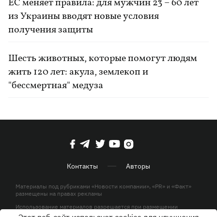
ЕС меняет правила: для мужчин 23 – 60 лет
из Украины вводят новые условия
получения защиты
Шесть животных, которые помогут людям
жить 120 лет: акула, землекоп и
"бессмертная" медуза
Контакты
Авторы
Материалы под рубриками «Новости компании», «PR» и «Факт»
размещены на правах рекламы
Использование материалов разрешается при размещении
активной гиперссылки на KP.UA в первом абзаце.