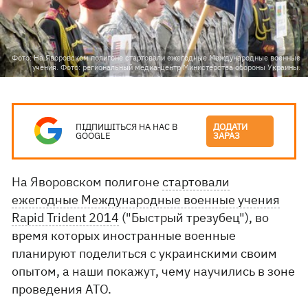
Фото: На Яворовском полигоне стартовали ежегодные Международные военные
учения. Фото: региональный медиа-центр Министерства обороны Украины.
ПІДПИШІТЬСЯ НА НАС В
ДОДАТИ
GOOGLE
ЗАРАЗ
На Яворовском полигоне
стартовали
ежегодные Международные военные учения
Rapid Trident 2014
("Быстрый трезубец"), во
время которых иностранные военные
планируют поделиться с украинскими своим
опытом, а наши покажут, чему научились в зоне
проведения АТО.