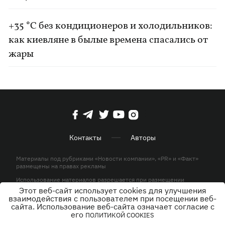
+35 °C без кондиционеров и холодильников:
как киевляне в былые времена спасались от
жары
Контакты
Авторы
Материалы под рубриками «Новости компании», «PR» и «Факт»
размещены на правах рекламы
Использование материалов разрешается при размещении
активной гиперссылки на KP.UA в первом абзаце.
Этот веб-сайт использует cookies для улучшения
взаимодействия с пользователем при посещении веб-
© ООО «ЮЛАВ МЕДИА»,2026. Все права защищены.
сайта. Использование веб-сайта означает согласие с
его
ПОЛИТИКОЙ COOKIES