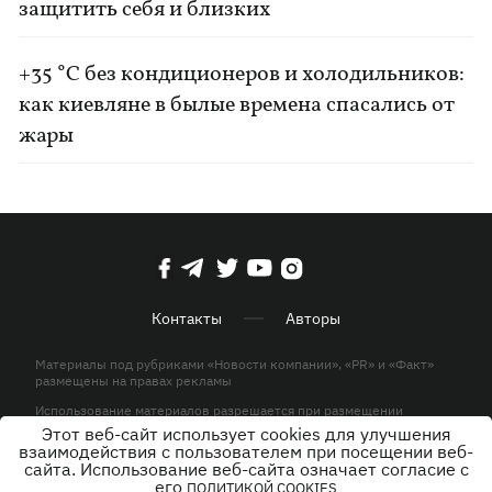
защитить себя и близких
+35 °C без кондиционеров и холодильников:
как киевляне в былые времена спасались от
жары
Контакты
Авторы
Материалы под рубриками «Новости компании», «PR» и «Факт»
размещены на правах рекламы
Использование материалов разрешается при размещении
активной гиперссылки на KP.UA в первом абзаце.
Этот веб-сайт использует cookies для улучшения
взаимодействия с пользователем при посещении веб-
© ООО «ЮЛАВ МЕДИА»,2026. Все права защищены.
сайта. Использование веб-сайта означает согласие с
его
ПОЛИТИКОЙ COOKIES