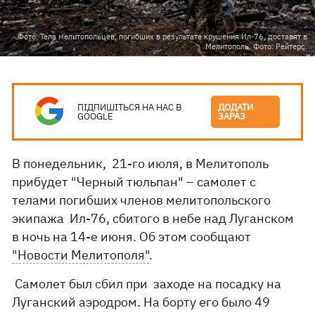
Фото: Тела мелитопольцев, погибших в результате крушения Ил-76, доставят в
Мелитополь. Фото: Рейтерс.
ПІДПИШІТЬСЯ НА НАС В
ДОДАТИ
GOOGLE
ЗАРАЗ
В понедельник, 21-го июля, в Мелитополь
прибудет "Черный тюльпан" – самолет с
телами погибших членов мелитопольского
экипажа Ил-76, сбитого в небе над Луганском
в ночь на 14-е июня. Об этом сообщают
"Новости Мелитополя"
.
Самолет был сбил при заходе на посадку на
Луганский аэродром. На борту его было 49