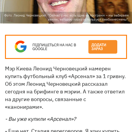
Фото: Леонид Черновецкий: "Сейчас у нас есть одна из программ – мы забираем
землю, которую плохо используют лжебизнесмены".
ПІДПИШІТЬСЯ НА НАС В
ДОДАТИ
GOOGLE
ЗАРАЗ
Мэр Киева Леонид Черновецкий намерен
купить футбольный клуб «Арсенал» за 1 гривну.
Об этом Леонид Черновецкий рассказал
сегодня на брифинге в мэрии. А также ответил
на другие вопросы, связанные с
«канонирами».
- Вы уже купили «Арсенал»?
- Еще нет. Стадия переговоров. Я хочу купить