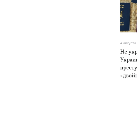
4 августа
Не ук
Украи
прест
«двой