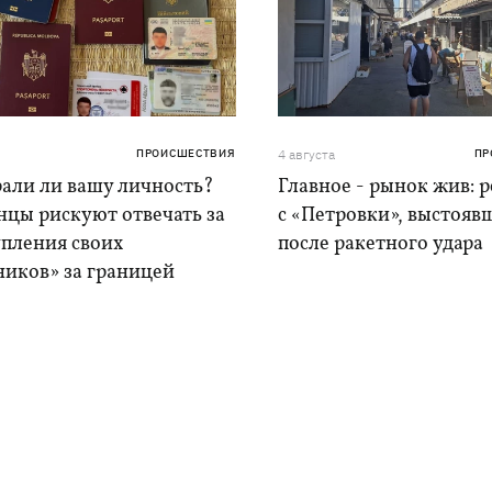
ПРОИСШЕСТВИЯ
4 августа
ПР
рали ли вашу личность?
Главное - рынок жив: 
нцы рискуют отвечать за
с «Петровки», выстояв
упления своих
после ракетного удара
ников» за границей