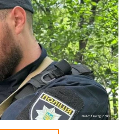
Фото: t.me/gunpKyiv