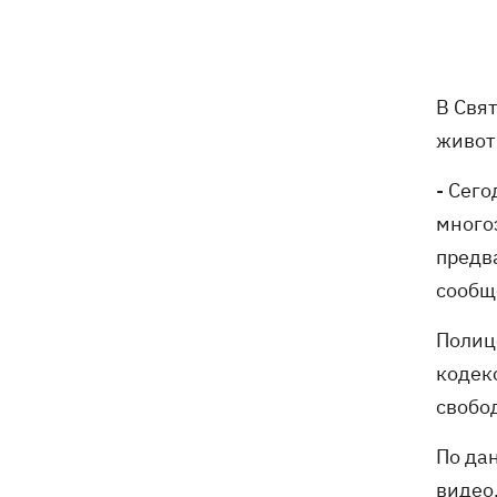
Богданович уже не в реанимации –
подробности от Леси Никитюк
07:00
Жулька ждет щенков, а хозяин –
В Свя
любовь: как живет переселенец с
курами и «Жигулями»
живот
07:00
В армии - до пенсии. Почему в
- Сего
Украине не снижают предельный
много
возраст мобилизации
предв
Украинские прыгуны завоевали
06:58
сообщ
«золото» чемпионата Европы-2026
Полиц
Трамп поссорился с Хегсетом из-за
06:29
кодек
дефицита ракет для войны с Ираном, -
WP
свобо
По да
видео