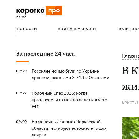
НОВОСТИ
ВОЙНА В УКРАИНЕ
ПОЛИТИК
За последние 24 часа
Главн
В К
Россияне ночью били по Украине
09:29
дронами, ракетами Х-31П и Ониксами
жи
Яблочный Спас 2026: когда
09:27
празднуем, что можно делать, а чего
КРИСТИ
нет
На молочных фермах Черкасской
09:00
области тестируют экзоскелеты для
доярок