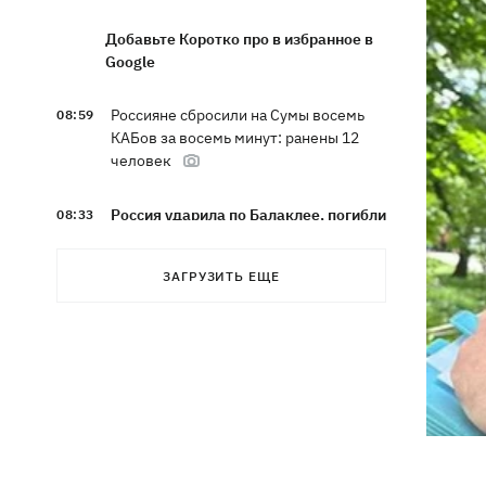
Добавьте Коротко про в избранное в
Google
Россияне сбросили на Сумы восемь
08:59
КАБов за восемь минут: ранены 12
человек
Россия ударила по Балаклее, погибли
08:33
три человека
ЗАГРУЗИТЬ ЕЩЕ
Карта боевых действий в Украине
08:22
06.08.2026
Часть SpaceX Falcon 9 врезалась в
07:59
Луну – будет ли это иметь
последствия для Земли
Эксводий «LeМаршрутки» Богдан
07:33