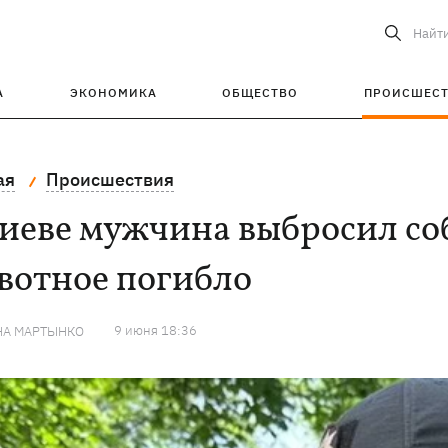
Найт
А
ЭКОНОМИКА
ОБЩЕСТВО
ПРОИСШЕС
ая
Происшествия
иеве мужчина выбросил соб
вотное погибло
9 июня 18:36
НА МАРТЫНКО