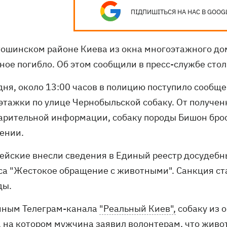
ПІДПИШІТЬСЯ НА НАС В GOOG
тошинском районе Киева из окна многоэтажного дом
ное погибло. Об этом сообщили в пресс-службе сто
дня, около 13:00 часов в полицию поступило сообще
этажки по улице Чернобыльской собаку. От получен
арительной информации, собаку породы Бишон броси
ении.
ейские внесли сведения в Единый реестр досудебных
са "Жестокое обращение с животными". Санкция ст
ды.
нным Телеграм-канала
"Реальный Киев",
собаку из 
, на котором мужчина заявил волонтерам, что живот