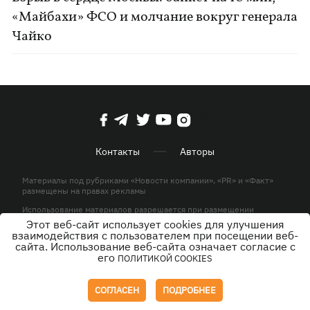
«Майбахи» ФСО и молчание вокруг генерала
Чайко
Контакты
Авторы
Материалы под рубриками «Новости компании», «PR» и «Факт»
размещены на правах рекламы
Использование материалов разрешается при размещении
активной гиперссылки на KP.UA в первом абзаце.
Этот веб-сайт использует cookies для улучшения
взаимодействия с пользователем при посещении веб-
© ООО «ЮЛАВ МЕДИА»,2026. Все права защищены.
сайта. Использование веб-сайта означает согласие с
его
ПОЛИТИКОЙ COOKIES
Дизайн
СОГЛАСЕН
ПОДРОБНЕЕ