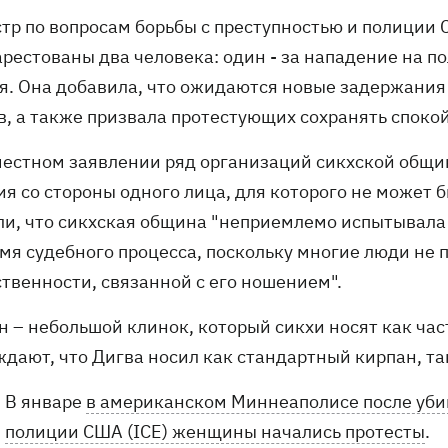
тр по вопросам борьбы с преступностью и полиции 
рестованы два человека: один - за нападение на по
я. Она добавила, что ожидаются новые задержания 
в, а также призвала протестующих сохранять споко
местном заявлении ряд организаций сикхской общин
я со стороны одного лица, для которого не может б
ли, что сикхская община "неприемлемо испытывала
емя судебного процесса, поскольку многие люди не
ственности, связанной с его ношением".
н – небольшой клинок, который сикхи носят как ча
ждают, что Дигва носил как стандартный кирпан, та
В январе
в американском Миннеаполисе после уб
полиции США (ICE) женщины начались протесты
.