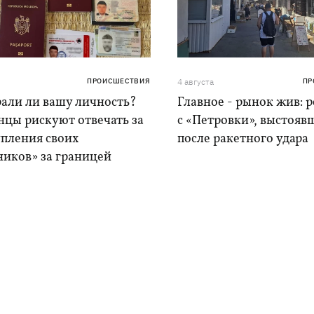
ПРОИСШЕСТВИЯ
4 августа
ПР
рали ли вашу личность?
Главное - рынок жив: 
нцы рискуют отвечать за
с «Петровки», выстояв
упления своих
после ракетного удара
ников» за границей