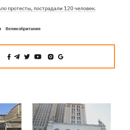
ло протесты, пострадали 120 человек
.
я
Великобритания