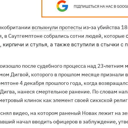
ПІДПИШІТЬСЯ НА НАС В GOOG
икобритании
вспыхнули протесты
из-за убийства 18
я, в Саутгемптоне собрались сотни людей, которые
, кирпичи и стулья, а также вступили в стычки с
роизошло после судебного процесса над 23-летним
мом Дигвой, которого в прошлом месяце признали в
емптоне 4 декабря прошлого года, когда возвращалс
 Дигва, нанеся смертельное ранение. По словам нап
метровый клинок как элемент своей сикхской религ
 снял видео, на котором раненый Новак лежит на зе
авший начал вводить офицеров в заблуждение, утве