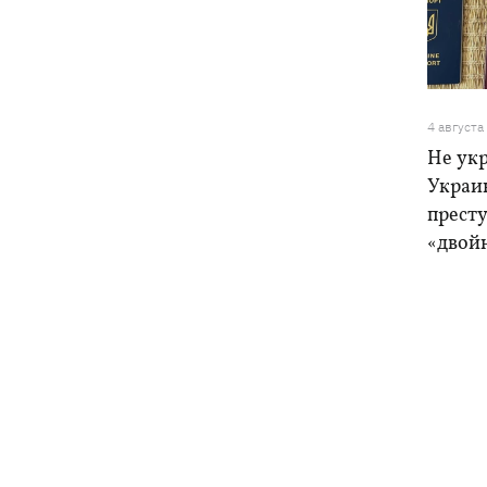
4 августа
Не ук
Украи
прест
«двой