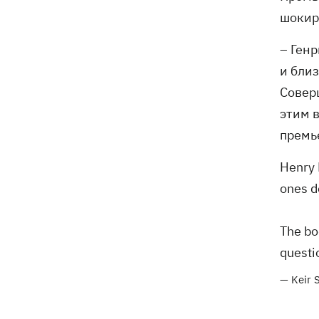
шокир
– Ген
и бли
Совер
этим 
премь
Henry 
ones d
The bo
questi
— Keir 