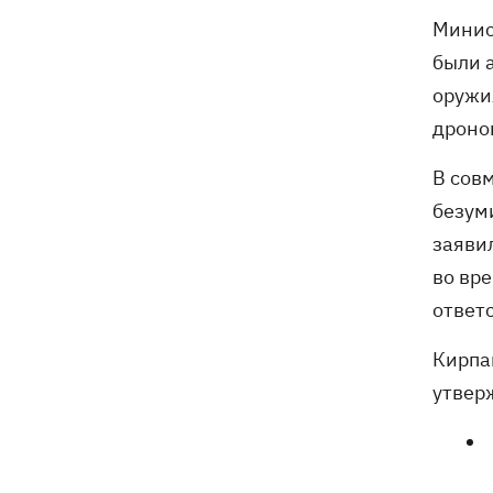
Минис
были а
оружи
дроно
В сов
безуми
заяви
во вр
ответ
Кирпа
утвер