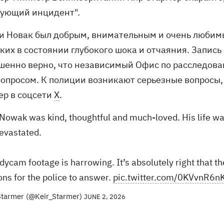
ующий инцидент".
ри Новак был добрым, внимательным и очень любимы
зких в состоянии глубокого шока и отчаяния. Запис
шенно верно, что независимый Офис по расследова
вопросом. К полиции возникают серьезные вопросы, 
ер в соцсети
Х
.
Nowak was kind, thoughtful and much-loved. His life was
evastated.
dycam footage is harrowing. It’s absolutely right that th
ons for the police to answer.
pic.twitter.com/0KVvnR6n
Starmer (@Keir_Starmer)
JUNE 2, 2026