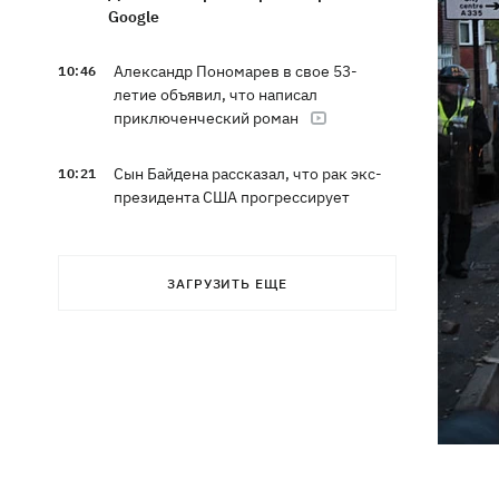
Google
Александр Пономарев в свое 53-
10:46
летие объявил, что написал
приключенческий роман
Сын Байдена рассказал, что рак экс-
10:21
президента США прогрессирует
Зеленский доволен результатами 40-
09:37
дневной операции по принуждению
ЗАГРУЗИТЬ ЕЩЕ
России к миру
Ракеты, атаковавшие Одессу, сбить не
09:03
удалось, следует из сводки ВС ВСУ
Турция предложила России и Украине
08:34
объявить мораторий на удары в
Черном море