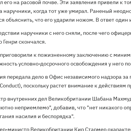
 его на расовой почве. Эти заявления привели к т
а наручники, когда тот уже умирал. Раненый неодно
я объяснить, что его ударили ножом. В ответ один 
едствии наручники с него сняли, после чего офице
о Генри скончался.
 приговорили к пожизненному заключению с минимал
жность условно-досрочного освобождения у него поя
ия передала дело в Офис независимого надзора за п
 Conduct), поскольку растет внимание к действиям 
тр внутренних дел Великобритании Шабана Махмуд 
лютно неприемлемо", добавив, что "нет никакого о
гания насилия и беспорядка".
ер-министр Великобритании Кир Стармер охаракте