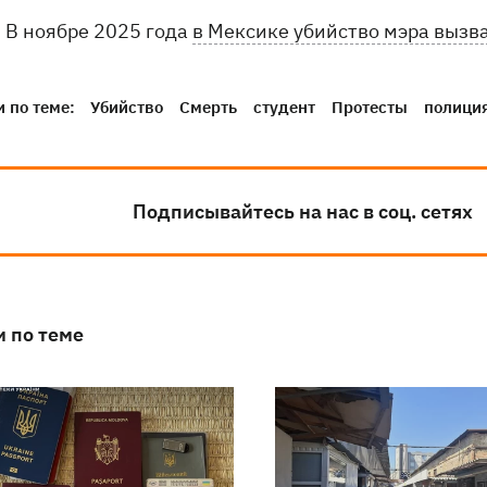
В ноябре 2025 года
в Мексике убийство мэра вызва
 по теме:
Убийство
Смерть
студент
Протесты
полици
Подписывайтесь на нас в соц. сетях
и по теме