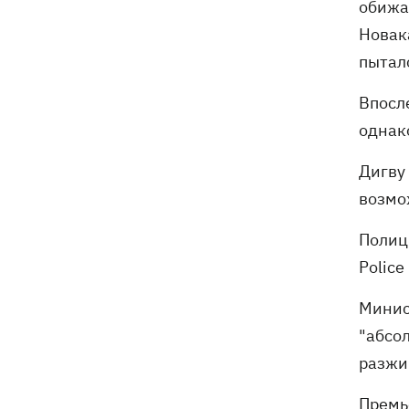
обижал
Новак
пыталс
Впосл
однак
Дигву
возмо
Полиц
Police
Минис
"абсо
разжи
Премь