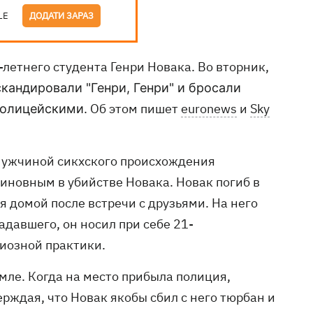
LE
ДОДАТИ ЗАРАЗ
-летнего студента Генри Новака. Во вторник,
скандировали "Генри, Генри" и бросали
Об этом пишет
euronews
и
Sky
 полицейскими.
 мужчиной сикхского происхождения
иновным в убийстве Новaка. Новак погиб в
я домой после встречи с друзьями. На него
адавшего, он носил при себе 21-
иозной практики.
мле. Когда на место прибыла полиция,
рждая, что Новак якобы сбил с него тюрбан и