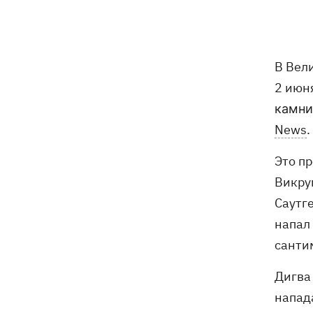
08:00
Опошня: как стать гончаром за три
недели и выиграть 1000 долларов за
глиняного монстра
В Вел
Россия нанесла удар по Харькову:
07:52
2 июн
частично разрушена десятиэтажка,
камни
погибли люди
News
.
Ночью Россия атаковала Одессу
07:24
Это п
ракетами и дронами, горел центр
города
Викру
Саутг
9 августа - какой сегодня церковный
05:30
напал
праздник, что нельзя делать, все об
этом дне
санти
Дигва
напад