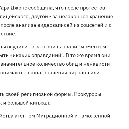
Сара Джонс сообщила, что после протестов
лицейского, другой - за незаконное хранение
после анализа видеозаписей из соцсетей и с
йствие.
ы осудили то, что они назвали "моментом
ыть никаких оправданий". В то же время они
 значительное количество обид и ненависти
 понимают закона, значения кирпана или
сть своей религиозной формы. Прокуроры
к и большой кинжал.
ийства агентом Миграционной и таможенной