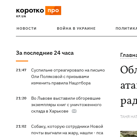
НОВОСТИ
ВОЙНА В УКРАИНЕ
ПОЛИТИК
За последние 24 часа
Главн
Обл
Суспильне отреагировало на письмо
21:47
Оли Поляковой с призывами
ата
изменить правила Нацотбора
ра
Во Львове выставили обгоревшие
21:20
экземпляры книг с уничтоженного
склада в Харькове
ТАНЯ НА
Собаку, которую сотрудники Новой
21:02
почты выгнали на жару, нашли - пса