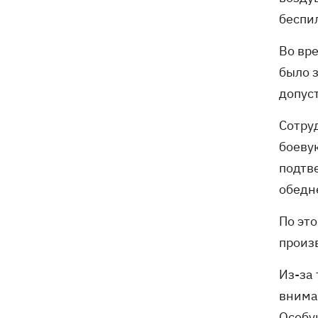
беспи
Во вр
было 
допус
Сотру
боеву
подтв
обедне
По эт
произ
Из-за
внима
Особу