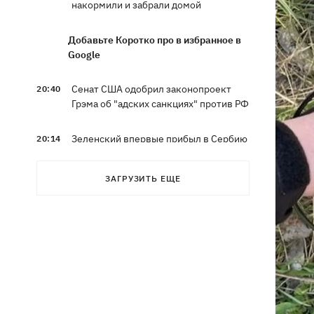
накормили и забрали домой
Добавьте Коротко про в избранное в
Google
Сенат США одобрил законопроект
20:40
Грэма об "адских санкциях" против РФ
Зеленский впервые прибыл в Сербию
20:14
и рассказал о целях визита
ЗАГРУЗИТЬ ЕЩЕ
Во Львове ввели карантинные
20:04
ограничения из-за обнаружения
бешенства у кота
Украина и Польша завершили
19:49
эксгумацию жертв Волынской
трагедии в двух селах на Волыни