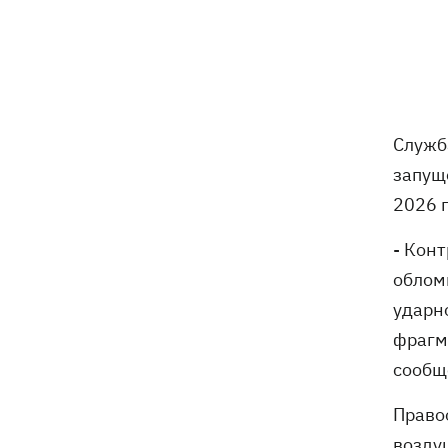
В Будапеште после обмеления Дуная
19:16
подняли со дна мотоцикл вермахта и
останки двух солдат
19:00
Анекдоты и мемы недели: прилеты-
прилеты, идите на болота и
украинский Джеймс Бонд с
Служб
кабачками
запущ
2026 
Тысяча незаконно списанных мужчин
18:53
- суд заключил под стражу экс-
начальника Мукачевского ТЦК
- Кон
облом
Дроны ВСУ поразили 10
18:48
ударно
электроподстанций, 6 судов
"теневого флота" и базу ФСБ в Крыму
фрагм
сообщ
Навроцкий в годовщину своего
18:20
президентства пообещал
Право
поддерживать Украину в борьбе с РФ
возду