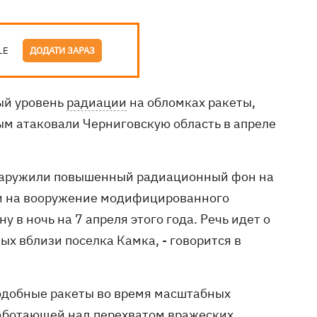
LE
ДОДАТИ ЗАРАЗ
ый уровень
радиации
на обломках ракеты,
ым атаковали Черниговскую область в апреле
бнаружили повышенный радиационный фон на
ли на вооружение модифицированного
 в ночь на 7 апреля этого года. Речь идет о
ых вблизи поселка Камка, - говорится в
одобные ракеты во время масштабных
работающей над перехватом вражеских