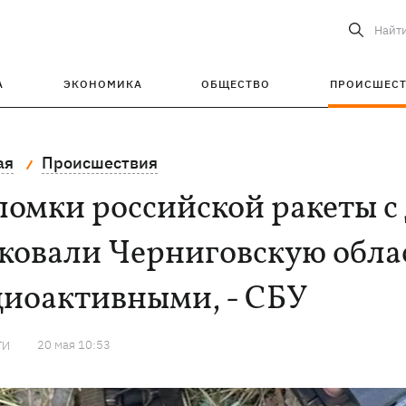
Найт
А
ЭКОНОМИКА
ОБЩЕСТВО
ПРОИСШЕС
ая
Происшествия
омки российской ракеты с
ковали Черниговскую облас
диоактивными, - СБУ
20 мая 10:53
ТИ