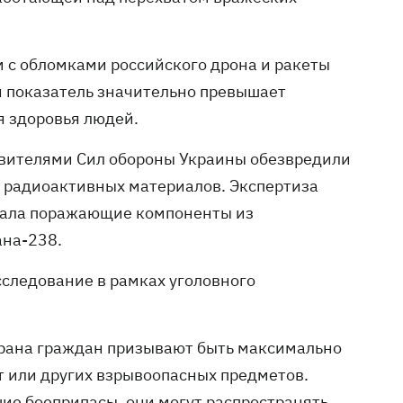
 с обломками российского дрона и ракеты
й показатель значительно превышает
я здоровья людей.
авителями Сил обороны Украины обезвредили
я радиоактивных материалов. Экспертиза
ржала поражающие компоненты из
ана-238.
сследование в рамках уголовного
урана граждан призывают быть максимально
 или других взрывоопасных предметов.
ие боеприпасы, они могут распространять