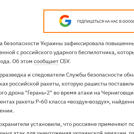
ПІДПИШІТЬСЯ НА НАС В GOOG
а безопасности Украины зафиксировала повышенн
енной с российского ударного беспилотника, котор
года. Об этом
сообщает
СБУ.
трразведка и следователи Службы безопасности о
ках российской ракеты, которую рашисты постави
го дрона "Герань-2" во время атаки на Черниговщину
ентах ракеты Р-60 класса «воздух-воздух», найденн
ении.
охранители установили, что россияне применяют п
шных атак для уничтожения украинской авиации, 