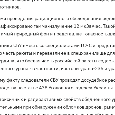
лотников.
емя проведения радиационного обследования рядом
зафиксировано гамма-излучение 12 мкЗв/час. Тако
тимый природный фон и представляет опасность дл
дники СБУ вместе со специалистами ГСЧС и предст
ю часть ракеты и перевезли ее в спецхранилище дл
ердила, что боевая часть российской ракеты соде
нного урана - в частности, изотопы урана-235 и ур
ому факту следователи СБУ проводят досудебное ра
водства по статье 438 Уголовного кодекса Украины.
 токсичных и радиоактивных свойств обедненного 
тельными при обнаружении обломков дронов, ракет
ю угрозу представляют поврежденные или обгоревш