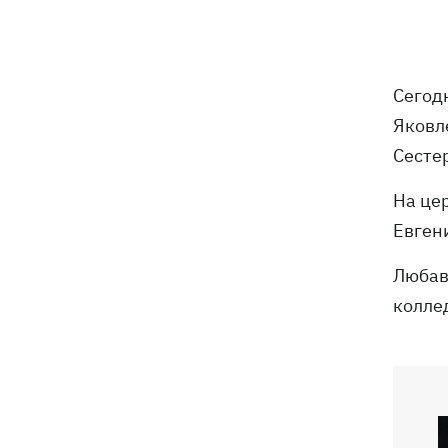
7 августа – какой сегодня праздник,
05:30
что сегодня нельзя делать, традиции и
приметы этого дня
6 августа
Сегодн
Яковл
Федоров надеется вернуться на пост
21:59
Сесте
министра обороны - "президент не
сказал четкого нет"
На це
Евген
Зеленский анонсировал увольнения
21:34
из-за ситуации с водой в Марганце -
Любав
назвал ситуацию позором
колле
Сборная Украины по хоккею получила
21:06
нового тренера - им стал Александр
Бобкин
Зеленский поручил подготовить
20:39
против РФ специальную