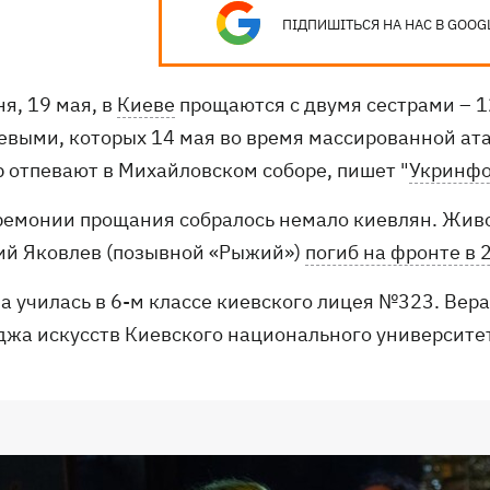
ПІДПИШІТЬСЯ НА НАС В GOOG
я, 19 мая, в
Киеве
прощаются с двумя сестрами – 1
евыми, которых 14 мая во время массированной ата
р отпевают в Михайловском соборе, пишет "
Укринф
ремонии прощания собралось немало киевлян. Живой
ий Яковлев (позывной «Рыжий»)
погиб на фронте в 
а училась в 6-м классе киевского лицея №323. Вер
джа искусств Киевского национального университет