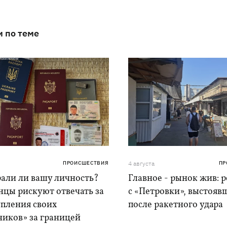
и по теме
ПРОИСШЕСТВИЯ
4 августа
ПР
рали ли вашу личность?
Главное - рынок жив: 
нцы рискуют отвечать за
с «Петровки», выстояв
упления своих
после ракетного удара
ников» за границей