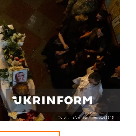
Фото: t.me/ukrinform_news/163645