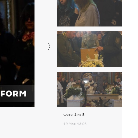
Фото
1
из
8
19 Мая
13:05