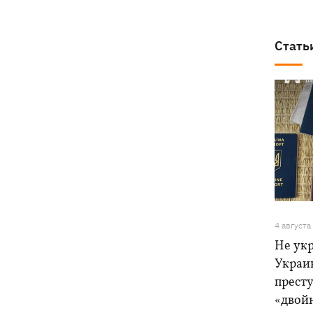
Стать
4 августа
Не ук
Украи
прест
«двой