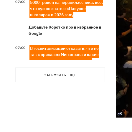
07:00
5000 гривен на первоклассника: все,
что нужно знать о «Пакунке
школяра» в 2026 году
Добавьте Коротко про в избранное в
Google
07:00
В госпитализации отказать: что не
так с приказом Минздрава и какие
теперь критерии для лечения в
стационаре
ЗАГРУЗИТЬ ЕЩЕ
Обзывал бандеровцами и выгонял из
06:57
Польши: в Гданьске поляк избил
соотечественников, приняв их за
украинцев
"Динамо" обыграло Карабах в
06:26
квалификации Лиги конференций