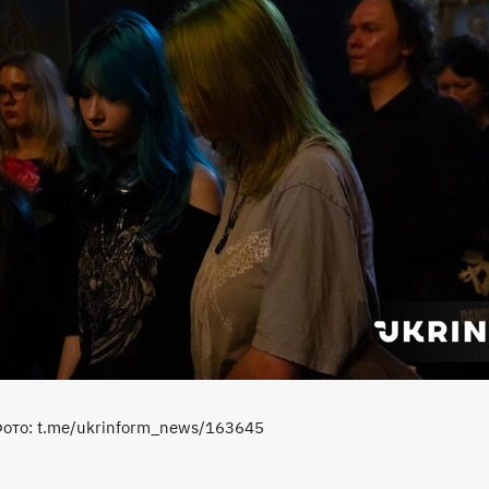
ото: t.me/ukrinform_news/163645