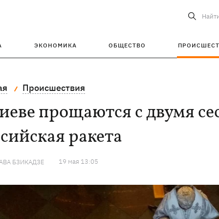
Найт
А
ЭКОНОМИКА
ОБЩЕСТВО
ПРОИСШЕС
ая
Происшествия
иеве прощаются с двумя се
сийская ракета
19 мая 13:05
АВА БЗИКАДЗЕ