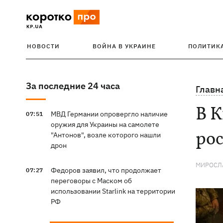
НОВОСТИ
ВОЙНА В УКРАИНЕ
ПОЛИТИК
За последние 24 часа
Главн
В К
МВД Германии опровергло наличие
07:51
оружия для Украины на самолете
рос
"Антонов", возле которого нашли
дрон
МИРОСЛ
Федоров заявил, что продолжает
07:27
переговоры с Маском об
использовании Starlink на территории
РФ