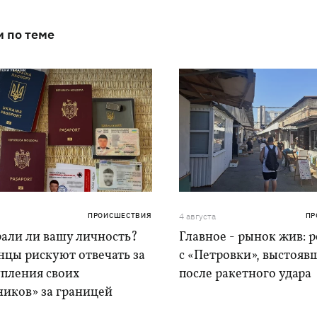
и по теме
ПРОИСШЕСТВИЯ
4 августа
ПР
рали ли вашу личность?
Главное - рынок жив: 
нцы рискуют отвечать за
с «Петровки», выстояв
упления своих
после ракетного удара
ников» за границей