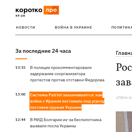
НОВОСТИ
ВОЙНА В УКРАИНЕ
ПОЛИТИК
За последние 24 часа
Главн
Рос
В полиции прокомментировали
13:15
задержание соорганизатора
зав
протестов против отставки Федорова
13:00
Системы Patriot заканчиваются: как
АЛЕНА 
война с Ираном поставила под угрозу
поставки оружия Украине
В МИД Болгарии из-за беспилотника
12:44
вызвали посла Украины