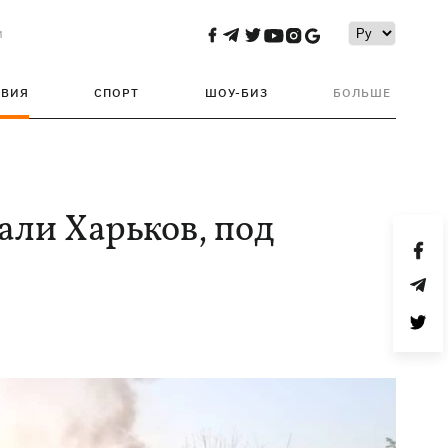
и
ТВИЯ
СПОРТ
ШОУ-БИЗ
БОЛЬШЕ
али Харьков, под