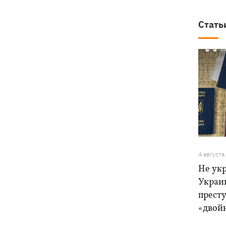
Стать
4 августа
Не ук
Украи
прест
«двой