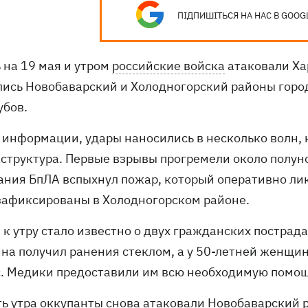
ПІДПИШІТЬСЯ НА НАС В GOOG
 на 19 мая и утром
российские войска
атаковали Ха
лись Новобаварский и Холодногорский районы горо
убов.
о информации, удары наносились в несколько волн
структура. Первые взрывы прогремели около полуно
ания БпЛА вспыхнул пожар, который оперативно ли
зафиксированы в Холодногорском районе.
 к утру стало известно о двух гражданских пострад
на получил ранения стеклом, а у 50-летней женщи
с. Медики предоставили им всю необходимую помощ
ть утра оккупанты снова атаковали Новобаварский 