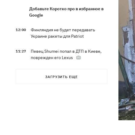
Добавьте Коротко про в избранное в
Google
Финляндия не будет передавать
12:00
Украине ракеты для Patriot
Певец Shumei попал в ДТП в Киеве,
11:27
поврежден его Lexus
Александр Пономарев в свое 53-
10:46
ЗАГРУЗИТЬ ЕЩЕ
летие объявил, что написал
приключенческий роман
Сын Байдена рассказал, что рак экс-
10:21
президента США прогрессирует
Зеленский доволен результатами 40-
09:37
дневной операции по принуждению
России к миру