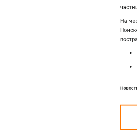
частн
На ме
Поиск
постр
Новости