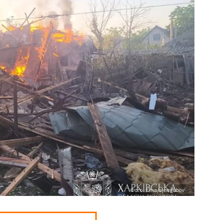
Фото: t.me/synegubov