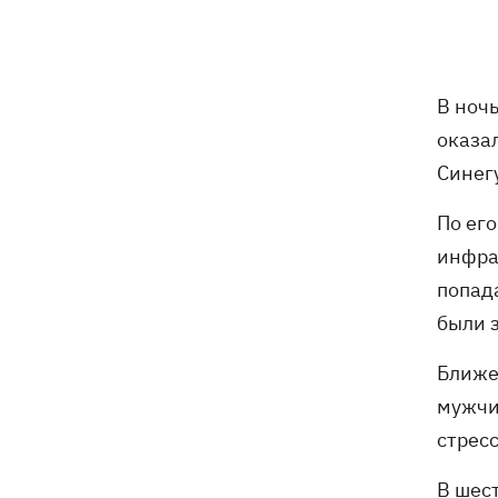
Ракеты, атаковавшие Одессу, сбить не
09:03
удалось, следует из сводки ВС ВСУ
В ночь
Турция предложила России и Украине
08:34
оказа
объявить мораторий на удары в
Синег
Черном море
По ег
08:00
Опошня: как стать гончаром за три
инфра
недели и выиграть 1000 долларов за
глиняного монстра
попад
были 
Россия нанесла удар по Харькову:
07:52
частично разрушена десятиэтажка,
Ближе
погибли люди
мужчи
стрес
В шес