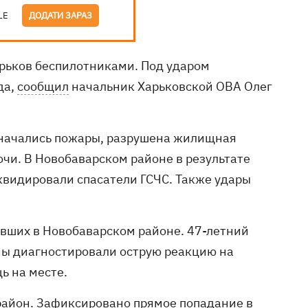
LE
ДОДАТИ ЗАРАЗ
рьков беспилотниками. Под ударом
да,
сообщил
начальник Харьковской ОВА Олег
, начались пожары, разрушена жилищная
чи. В Новобаварском районе в результате
квидировали спасатели ГСЧС. Также удары
авших в Новобаварском районе. 47-летний
ны диагностировали острую реакцию на
ь на месте.
район. Зафиксировано прямое попадание в