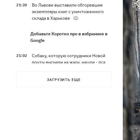
Во Львове выставили обгоревшие
21:20
экземпляры книг с уничтоженного
склада в Харькове
Добавьте Коротко про в избранное в
Google
Собаку, которую сотрудники Новой
21:02
почты выгнали на жару, нашли - пса
накормили и забрали домой
ЗАГРУЗИТЬ ЕЩЕ
Сенат США одобрил законопроект
20:40
Грэма об "адских санкциях" против РФ
Зеленский впервые прибыл в Сербию
20:14
и рассказал о целях визита
Во Львове ввели карантинные
20:04
ограничения из-за обнаружения