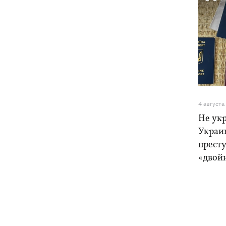
4 августа
Не ук
Украи
прест
«двой