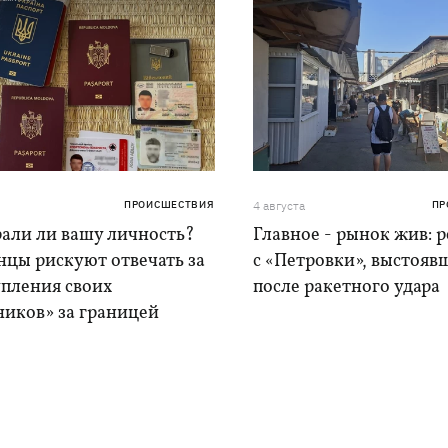
ПРОИСШЕСТВИЯ
4 августа
ПР
рали ли вашу личность?
Главное - рынок жив: 
нцы рискуют отвечать за
с «Петровки», выстояв
упления своих
после ракетного удара
ников» за границей