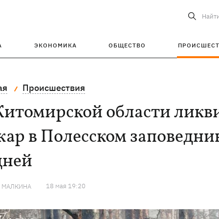
Найт
А
ЭКОНОМИКА
ОБЩЕСТВО
ПРОИСШЕС
ая
Происшествия
Житомирской области лик
ар в Полесском заповедник
дней
18 мая 19:20
Я МАЛКИНА