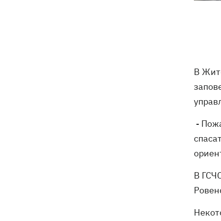
бешенства у кота
Украина и Польша завершили
19:49
эксгумацию жертв Волынской
трагедии в двух селах на Волыни
В Жит
В Будапеште после обмеления Дуная
19:16
подняли со дна мотоцикл вермахта и
запов
останки двух солдат
управ
19:00
Анекдоты и мемы недели: прилеты-
- Пож
прилеты, идите на болота и
спаса
украинский Джеймс Бонд с
кабачками
ориент
Тысяча незаконно списанных мужчин
18:53
В ГСЧ
- суд заключил под стражу экс-
Ровен
начальника Мукачевского ТЦК
Некот
Дроны ВСУ поразили 10
18:48