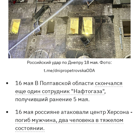
Российский удар по Днепру 18 мая. Фото:
t.me/dnipropetrovskaODA
16 мая В Полтавской области
скончался
еще один сотрудник "Нафтогаза"
,
получивший ранение 5 мая.
16 мая россияне атаковали центр Херсона -
погиб мужчина, два человека в тяжелом
состоянии.