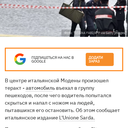
Фото: TIZIANA FABI/AFP via Getty Images
ПІДПИШІТЬСЯ НА НАС В
ДОДАТИ
GOOGLE
ЗАРАЗ
В центре итальянской Модены произошел
теракт -
автомобил
ь въехал в группу
пешеходов, после чего водитель попытался
скрыться и напал с ножом на людей,
пытавшихся его остановить. Об этом сообщает
итальянское издание
L'Unione Sarda.