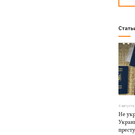
Стать
4 августа
Не ук
Украи
прест