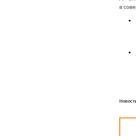
Генпрокурора обнародовали новые
в сов
детали теракта против украинских
военнопленных
Новости