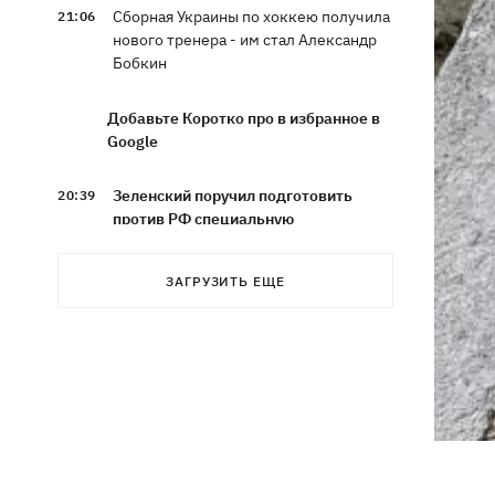
Сборная Украины по хоккею получила
21:06
нового тренера - им стал Александр
Бобкин
Добавьте Коротко про в избранное в
Google
Зеленский поручил подготовить
20:39
против РФ специальную
санкционную операцию
ЗАГРУЗИТЬ ЕЩЕ
Дроны СБУ поразили два корабля ФСБ
20:12
РФ "Балаклава" и "Керчь"
Зеленский подписал указы об
19:40
увольнении еще четырех послов
Сердце не выдержало - в результате
19:19
атаки РФ в приюте на Киевщине