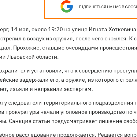
ПІДПИШІТЬСЯ НА НАС В GOOG
ерг, 14 мая, около 19:20 на улице Игната Хоткевич
стрелил в воздух
из оружия, после чего скрылся. К 
адал. Прохожие, ставшие очевидцами происшествия
ии Львовской области.
охранители установили, что к совершению преступл
ейские задержали его, а оружие, из которого стрел
лет, изъяли и направили экспертам.
кту следователи территориального подразделения 
в прокуратуры начали уголовное производство по ч.
ны. Санкция статьи предусматривает лишение свобод
ебное расследование продолжается. Решается вопр