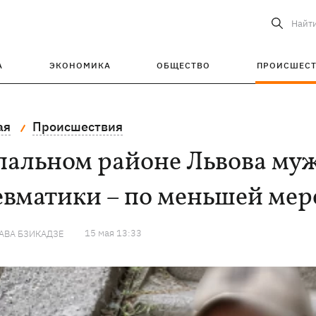
Найт
А
ЭКОНОМИКА
ОБЩЕСТВО
ПРОИСШЕС
ая
Происшествия
пальном районе Львова му
вматики – по меньшей мер
15 мая 13:33
АВА БЗИКАДЗЕ