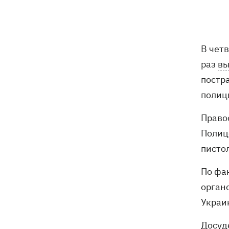
погибли собаки
Российские дроны уничтожили депо
19:15
"Укрпочты" в Павлограде, погибли
В четв
сотрудники
раз
вы
Зеленский учредил новый праздник -
18:43
постр
День войск связи и
полиц
кибербезопасности ВСУ
Право
Украинский кандидат в судьи МКС
18:13
Полиц
Кишакевич не прошел тест на знание
языков
писто
18:05
Кадровая реформа Драпатого:
По фа
Валерий Маркус может стать
органо
«генералом всех сержантов» ВСУ
Украи
Оленивка: «Азов», СБУ и Офис
17:58
Досуд