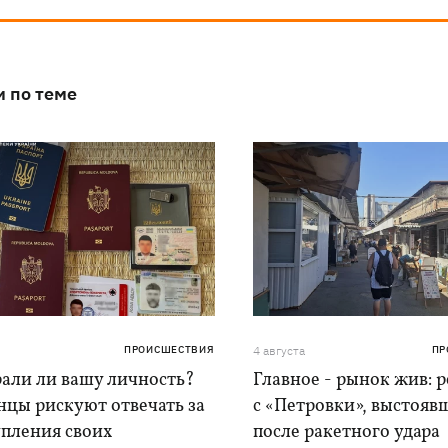
и по теме
ПРОИСШЕСТВИЯ
4 августа
ПР
рали ли вашу личность?
Главное - рынок жив: 
нцы рискуют отвечать за
с «Петровки», выстояв
упления своих
после ракетного удара