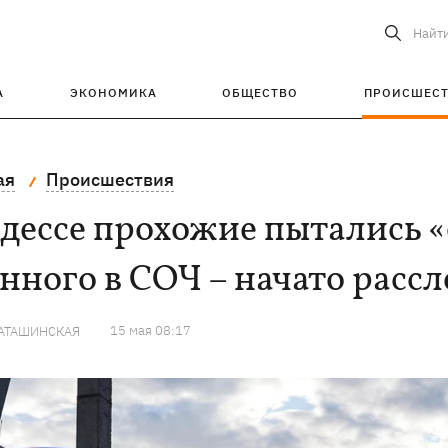
Найт
А
ЭКОНОМИКА
ОБЩЕСТВО
ПРОИСШЕС
ая
Происшествия
дессе прохожие пытались 
нного в СОЧ – начато расс
15 мая 08:17
КАТАШИНСКАЯ