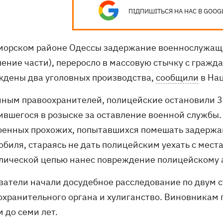
ПІДПИШІТЬСЯ НА НАС В GOOG
морском районе Одессы задержание военнослужаще
ление части), переросло в массовую стычку с граж
ждены два уголовных производства,
сообщили
в На
нным правоохранителей, полицейские остановили 3
ившегося в розыске за оставление военной службы. 
оенных прохожих, попытавшихся помешать задержа
обиля, стараясь не дать полицейским уехать с мест
лической цепью нанес повреждение полицейскому 
ватели начали досудебное расследование по двум с
охранительного органа и хулиганство. Виновникам 
 до семи лет.