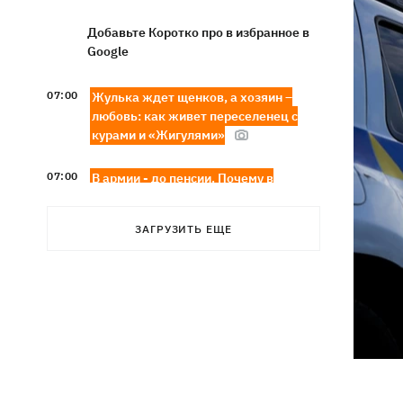
Добавьте Коротко про в избранное в
Google
07:00
Жулька ждет щенков, а хозяин –
любовь: как живет переселенец с
курами и «Жигулями»
07:00
В армии - до пенсии. Почему в
Украине не снижают предельный
возраст мобилизации
ЗАГРУЗИТЬ ЕЩЕ
Украинские прыгуны завоевали
06:58
«золото» чемпионата Европы-2026
Трамп поссорился с Хегсетом из-за
06:29
дефицита ракет для войны с Ираном, -
WP
6 августа - Преображение Господне,
05:30