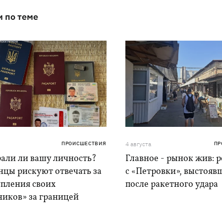
и по теме
ПРОИСШЕСТВИЯ
4 августа
ПР
рали ли вашу личность?
Главное - рынок жив: 
нцы рискуют отвечать за
с «Петровки», выстояв
упления своих
после ракетного удара
ников» за границей