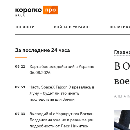
НОВОСТИ
ВОЙНА В УКРАИНЕ
ПОЛИТИК
За последние 24 часа
Главн
В О
Карта боевых действий в Украине
08:22
06.08.2026
вое
Часть SpaceX Falcon 9 врезалась в
07:59
Луну – будет ли это иметь
АЛЕНА 
последствия для Земли
Эксводий «LeМаршрутки» Богдан
07:33
Богданович уже не в реанимации –
подробности от Леси Никитюк