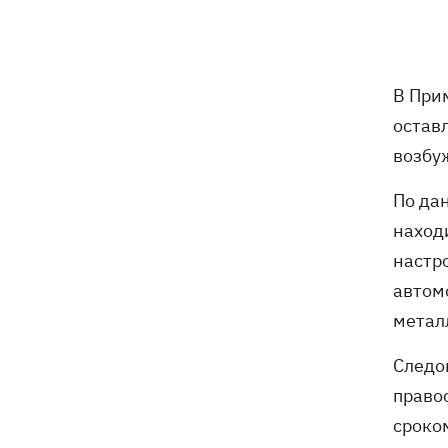
что сегодня нельзя делать, все об
этом дне
5 августа
В При
остав
В Грузии произошел масштабный
21:43
возбу
блекаут - уже третий раз за две
недели
По да
наход
Украинцы Байло и Среда одержали
21:13
первую победу Украины на ЧЕ-2026 по
настр
прыжкам в воду
автом
метал
Зеленский озвучил три приоритета
20:46
подготовки Украины к зиме
Следо
право
Украинцев просят сократить
20:28
использование электроэнергии -
сроком
иначе возможны отключения