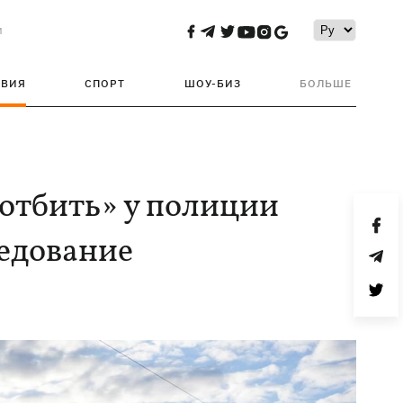
и
ТВИЯ
СПОРТ
ШОУ-БИЗ
БОЛЬШЕ
«отбить» у полиции
ледование