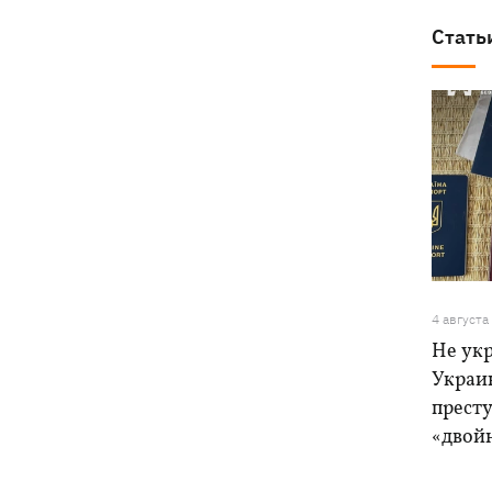
Стать
4 августа
Не ук
Украи
прест
«двой