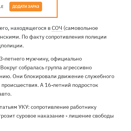
LE
ДОДАТИ ЗАРАЗ
го, находящегося в
СОЧ
(самовольное
данскими. По факту сопротивления полиции
цполиции.
3-летнего мужчину, официально
Вокруг собралась группа агрессивно
нию. Они блокировали движение служебного
а происшествия. А 16-летний подросток
авто.
татьям УКУ: сопротивление работнику
грозит суровое наказание - лишение свободы