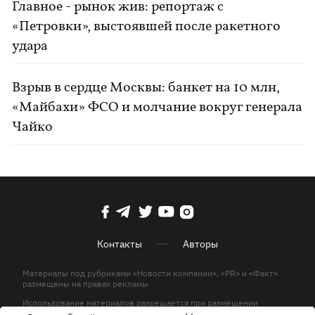
Главное - рынок жив: репортаж с
«Петровки», выстоявшей после ракетного
удара
Взрыв в сердце Москвы: банкет на 10 млн,
«Майбахи» ФСО и молчание вокруг генерала
Чайко
Контакты
Авторы
Материалы под рубриками «Новости компании», «PR» и «Факт»
размещены на правах рекламы
Использование материалов разрешается при размещении
активной гиперссылки на KP.UA в первом абзаце.