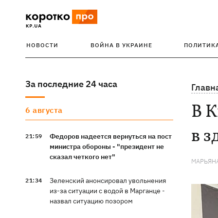
НОВОСТИ
ВОЙНА В УКРАИНЕ
ПОЛИТИК
За последние 24 часа
Главн
В К
6 августа
в з
Федоров надеется вернуться на пост
21:59
министра обороны - "президент не
сказал четкого нет"
МАРЬЯН
Зеленский анонсировал увольнения
21:34
из-за ситуации с водой в Марганце -
назвал ситуацию позором