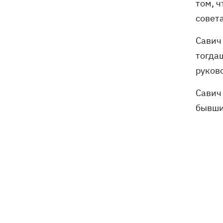
том, ч
Генпрокурора обнародовали новые
детали теракта против украинских
совет
военнопленных
Савич 
тогда
руков
Савич
бывши