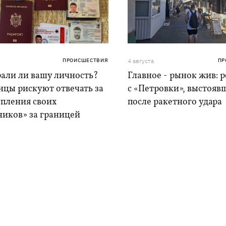
ПРОИСШЕСТВИЯ
4 августа
ПР
рали ли вашу личность?
Главное - рынок жив: 
нцы рискуют отвечать за
с «Петровки», выстояв
упления своих
после ракетного удара
ников» за границей