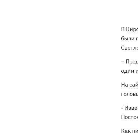
погибли собаки
Российские дроны уничтожили депо
19:15
"Укрпочты" в Павлограде, погибли
В
Кир
сотрудники
были 
Зеленский учредил новый праздник -
18:43
Светл
День войск связи и
кибербезопасности ВСУ
– Пре
один 
Украинский кандидат в судьи МКС
18:13
Кишакевич не прошел тест на знание
На
са
языков
голов
18:05
Кадровая реформа Драпатого:
- Изв
Валерий Маркус может стать
«генералом всех сержантов» ВСУ
Постр
Как п
Оленивка: «Азов», СБУ и Офис
17:58