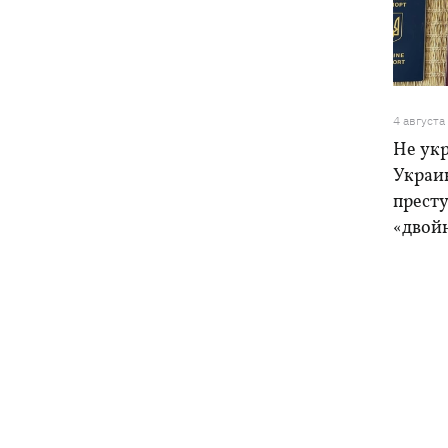
4 августа
Не ук
Украи
прест
«двой