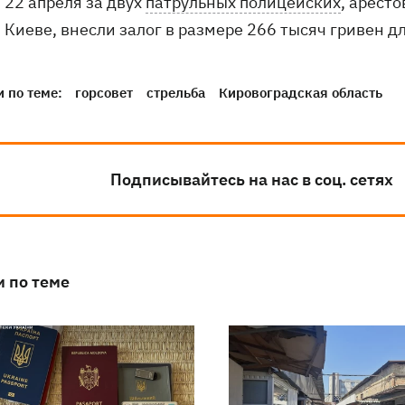
22 апреля за двух
патрульных полицейских
, аресто
Киеве, внесли залог в размере 266 тысяч гривен д
 по теме:
горсовет
стрельба
Кировоградская область
Подписывайтесь на нас в соц. сетях
и по теме