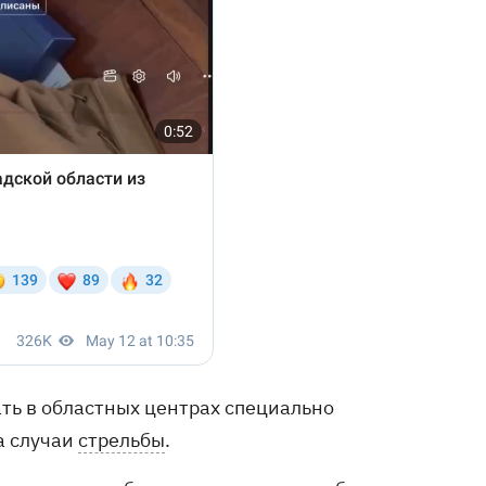
ь в областных центрах специально
а случаи
стрельбы
.