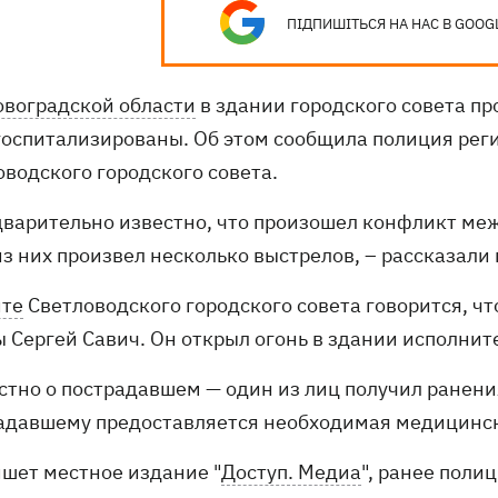
ПІДПИШІТЬСЯ НА НАС В GOOG
овоградской области
в здании городского совета пр
госпитализированы. Об этом сообщила полиция рег
оводского городского совета.
дварительно известно, что произошел конфликт меж
из них произвел несколько выстрелов, – рассказали
йте
Светловодского городского совета говорится, чт
ы Сергей Савич. Он открыл огонь в здании исполнит
естно о пострадавшем — один из лиц получил ранени
адавшему предоставляется необходимая медицинска
ишет местное издание "
Доступ. Медиа
", ранее поли