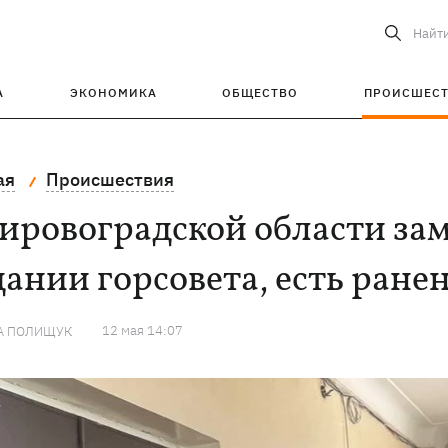
Найт
А
ЭКОНОМИКА
ОБЩЕСТВО
ПРОИСШЕС
ая
Происшествия
ировоградской области зам
дании горсовета, есть ране
12 мая 14:07
А ПОЛИЩУК