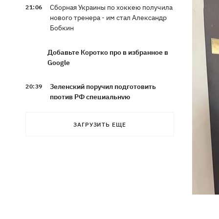
Сборная Украины по хоккею получила
21:06
нового тренера - им стал Александр
Бобкин
Добавьте Коротко про в избранное в
Google
Зеленский поручил подготовить
20:39
против РФ специальную
санкционную операцию
ЗАГРУЗИТЬ ЕЩЕ
Дроны СБУ поразили два корабля ФСБ
20:12
РФ "Балаклава" и "Керчь"
Зеленский подписал указы об
19:40
увольнении еще четырех послов
Сердце не выдержало - в результате
19:19
атаки РФ в приюте на Киевщине