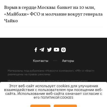
Взрыв в сердце Москвы: банкет на 10 млн,
«Майбахи» ФСО и молчание вокруг генерала
Чайко
Контакты
Авторы
Материалы под рубриками «Новости компании», «PR» и «Факт»
размещены на правах рекламы
Использование материалов разрешается при размещении
активной гиперссылки на KP.UA в первом абзаце.
Этот веб-сайт использует cookies для улучшения
взаимодействия с пользователем при посещении веб-
© ООО «ЮЛАВ МЕДИА»,2026. Все права защищены.
сайта. Использование веб-сайта означает согласие с
его
ПОЛИТИКОЙ COOKIES
Дизайн