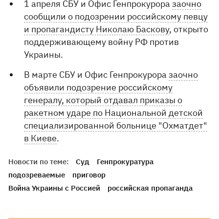
1 апреля СБУ и Офис Генпрокурора
заочно
сообщили о подозрении российскому певцу
и пропагандисту Николаю Баскову
, открыто
поддерживающему войну РФ против
Украины.
В марте СБУ и Офис Генпрокурора
заочно
объявили подозрение российскому
генералу, который отдавал приказы о
ракетном ударе по Национальной детской
специализированной больнице "Охматдет"
в Киеве
.
Новости по теме:
Суд
Генпрокуратура
подозреваемые
приговор
Война Украины с Россией
российская пропаганда