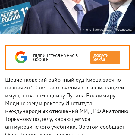
Фото: facebook.com/pgo.gov.ua
ПІДПИШІТЬСЯ НА НАС В
ДОДАТИ
GOOGLE
ЗАРАЗ
Шевченковский районный суд Киева заочно
назначил 10 лет заключения с конфискацией
имущества помощнику Путина
Владимиру
Мединскому
и ректору Института
международных отношений МИД РФ Анатолию
Торкунову по делу, касающемуся
антиукраинского учебника. Об этом
сообщает
Офис Генерального прокурора.