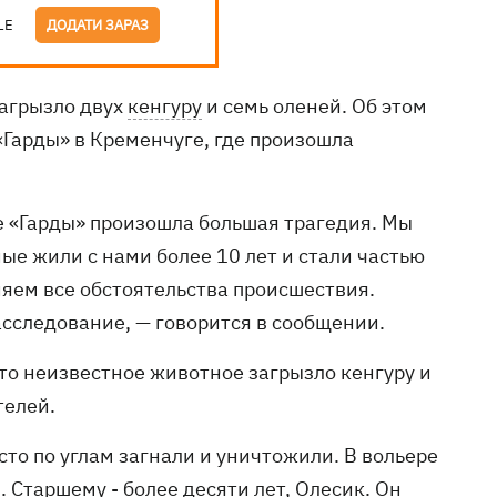
LE
ДОДАТИ ЗАРАЗ
агрызло двух
кенгуру
и семь оленей. Об этом
Гарды» в Кременчуге, где произошла
ике «Гарды» произошла большая трагедия. Мы
ые жили с нами более 10 лет и стали частью
яем все обстоятельства происшествия.
сследование, — говорится в сообщении.
что неизвестное животное загрызло кенгуру и
телей.
сто по углам загнали и уничтожили. В вольере
 Старшему - более десяти лет, Олесик. Он