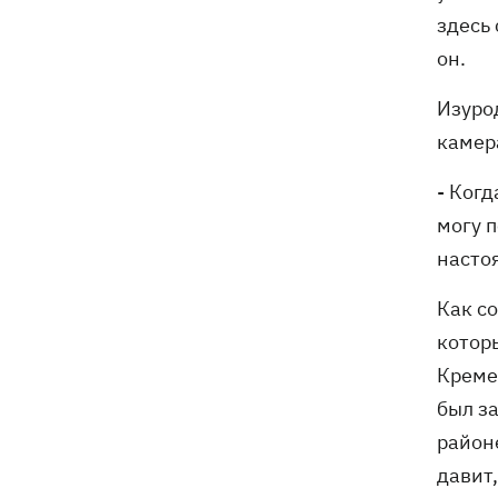
здесь 
он.
Изуро
камер
- Когд
могу п
насто
Как с
котор
Креме
был з
район
давит,