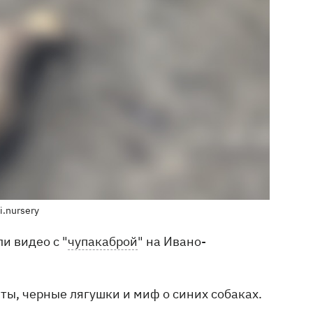
i.nursery
и видео с "
чупакаброй
" на Ивано-
нты, черные лягушки и миф о синих собаках.