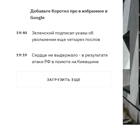
Добавьте Коротко про в избранное в
Google
Зеленский подписал указы об
19:40
увольнении еще четырех послов
Сердце не выдержало - в результате
19:19
атаки РФ в приюте на Киевщине
погибли собаки
ЗАГРУЗИТЬ ЕЩЕ
Российские дроны уничтожили депо
19:15
"Укрпочты" в Павлограде, погибли
сотрудники
Зеленский учредил новый праздник -
18:43
День войск связи и
кибербезопасности ВСУ