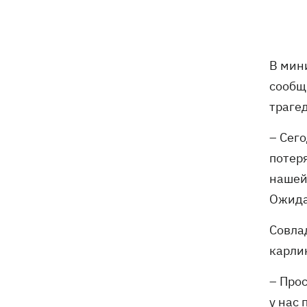
Украинский кандидат в судьи МКС
18:13
Кишакевич не прошел тест на знание
языков
В мин
18:05
Кадровая реформа Драпатого:
Валерий Маркус может стать
сообщ
«генералом всех сержантов» ВСУ
траге
– Сего
Оленивка: «Азов», СБУ и Офис
17:58
Генпрокурора обнародовали новые
потер
детали теракта против украинских
нашей
военнопленных
Ожида
В Польше осквернили могилы УПА -
17:50
Совла
посольство требует расследования
карли
Из электрички на Днепропетровщине
17:27
эвакуировали людей - два часа они на
– Прос
жаре сидели в поле, - соцсети
у нас