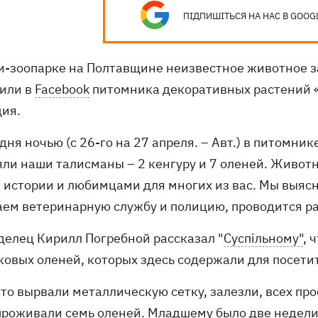
ПІДПИШІТЬСЯ НА НАС В GOOG
и-зоопарке на Полтавщине неизвестное животное з
или в
Facebook
питомника декоративных растений «
дия.
дня ночью (с 26-го на 27 апреля. – Авт.) в питомн
яли наши талисманы – 2 кенгуру и 7 оленей. Животн
 истории и любимцами для многих из вас. Мы выясн
ем ветеринарную службу и полицию, проводится ра
делец Кирилл Погребной рассказал "
Суспільному"
, 
ковых оленей, которых здесь содержали для посети
то вырвали металлическую сетку, залезли, всех про
 проживали семь оленей. Младшему было две недели.