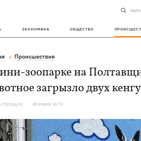
Найт
А
ЭКОНОМИКА
ОБЩЕСТВО
ПРОИСШЕС
ая
Происшествия
мини-зоопарке на Полтавщи
отное загрызло двух кенгу
28 апреля 10:51
А ПОЛИЩУК