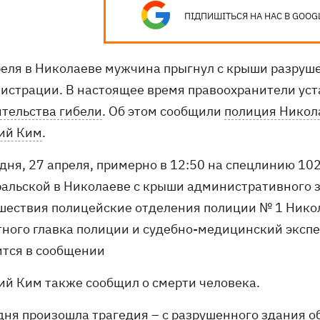
ПІДПИШІТЬСЯ НА НАС В GOOG
реля в Николаеве мужчина прыгнул с крыши разруш
истрации. В настоящее время правоохранители уст
ятельства гибели
. Об этом сообщили
полиция Никол
ий Ким
.
дня, 27 апреля, примерно в 12:50 на спецлинию 102
альской в ​​Николаеве с крыши административного 
шествия полицейские отделения полиции № 1 Нико
тного главка полиции и судебно-медицинский экспер
ится в сообщении
ий Ким также сообщил о смерти человека.
одня произошла трагедия – с разрушенного здания о