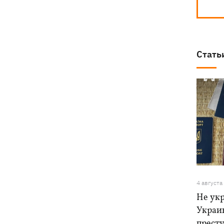
Стать
4 августа
Не ук
Украи
прест