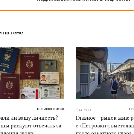
и по теме
ПРОИСШЕСТВИЯ
4 августа
ПР
рали ли вашу личность?
Главное - рынок жив: 
нцы рискуют отвечать за
с «Петровки», выстояв
упления своих
после ракетного удара