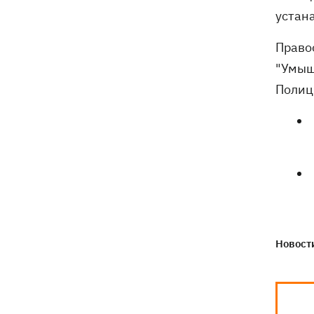
устана
Право
"Умыш
Полиц
Новости