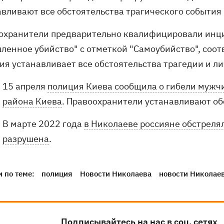
вливают все обстоятельства трагического события и
охранители предварительно квалифицировали инцид
ленное убийство" с отметкой "Самоубийство", соот
ия устанавливает все обстоятельства трагедии и ли
15 апреля
полиция Киева сообщила о гибели мужчи
района Киева
. Правоохранители устанавливают о
В марте 2022 года
в Николаеве россияне обстреля
разрушена
.
 по теме:
полиция
Новости Николаева
новости Николае
Подписывайтесь на нас в соц. сетях