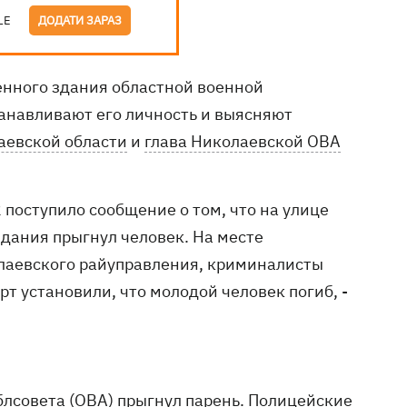
LE
ДОДАТИ ЗАРАЗ
енного здания областной военной
анавливают его личность и выясняют
аевской области
и
глава Николаевской ОВА
 поступило сообщение о том, что на улице
здания прыгнул человек. На месте
лаевского райуправления, криминалисты
т установили, что молодой человек погиб, -
блсовета (ОВА) прыгнул парень. Полицейские