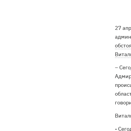
18:05
Кадровая реформа Драпатого:
Валерий Маркус может стать
«генералом всех сержантов» ВСУ
27 ап
Оленивка: «Азов», СБУ и Офис
17:58
админ
Генпрокурора обнародовали новые
детали теракта против украинских
обсто
военнопленных
Витал
В Польше осквернили могилы УПА -
17:50
– Сего
посольство требует расследования
Адмир
проис
Из электрички на Днепропетровщине
17:27
эвакуировали людей - два часа они на
облас
жаре сидели в поле, - соцсети
говор
Зеленский назвал сроки создания
17:20
Витал
украинских систем баллистики и ПРО
- Сег