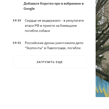
Добавьте Коротко про в избранное в
Google
Сердце не выдержало - в результате
19:19
атаки РФ в приюте на Киевщине
погибли собаки
Российские дроны уничтожили депо
19:15
"Укрпочты" в Павлограде, погибли
сотрудники
ЗАГРУЗИТЬ ЕЩЕ
Зеленский учредил новый праздник -
18:43
День войск связи и
кибербезопасности ВСУ
Украинский кандидат в судьи МКС
18:13
Кишакевич не прошел тест на знание
языков