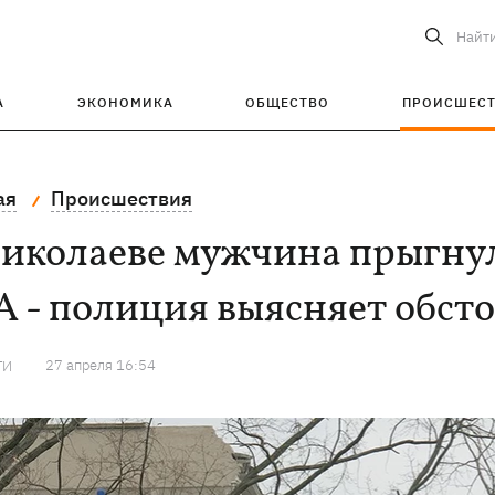
Найт
А
ЭКОНОМИКА
ОБЩЕСТВО
ПРОИСШЕС
ая
Происшествия
Николаеве мужчина прыгну
 - полиция выясняет обсто
27 апреля 16:54
ТИ