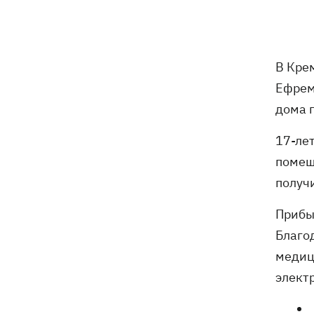
16:00
Конец света на 7 секунд: соцсети в
панике, ожидая 12 августа, и при чем
тут НАСА
В США заверили, что Киев согласился
15:51
В Кре
не нападать на нероссийские танкеры
Ефрем
в Черном море
дома 
США будут ежемесячно поставлять
15:28
17-лет
Украине ракеты для Patriot, -
Зеленский
помещ
получи
В Польше опровергли заявления о
15:08
депортации украинцев призывного
Прибы
возраста — "это популизм"
Благо
медиц
На Буковине задержали мужчину,
14:36
который 11 дней скрывался в лесу
элект
после того, как ранил полицейских