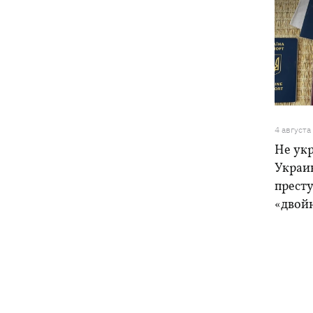
4 августа
Не ук
Украи
прест
«двой