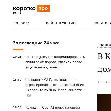
НОВОСТИ
ВОЙНА В УКРАИНЕ
ПОЛИТИК
За последние 24 часа
Главн
В К
Чат Telegram, где координировались
19:23
акции за Федорова, удалили после
до
задержания админа
Чемпион ММА Гудзь язвительно
18:59
АЛЕНА 
отреагировал на свое отстаранение
из проекта ко Дню Независимости
Компания OpenAI приостановила
18:16