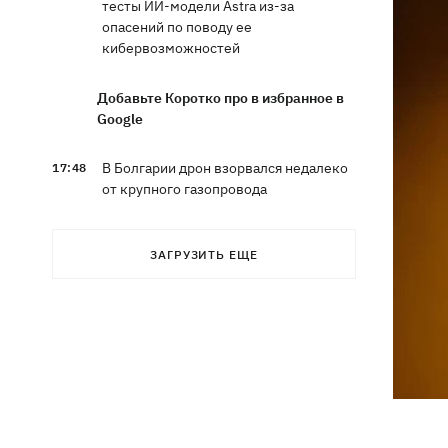
тесты ИИ-модели Astra из-за
опасений по поводу ее
кибервозможностей
Добавьте Коротко про в избранное в
Google
В Болгарии дрон взорвался недалеко
17:48
от крупного газопровода
После длительной болезни в
17:07
ЗАГРУЗИТЬ ЕЩЕ
Аргентине умер отец Лионеля Месси
В Марганце и соседних населенных
16:39
пунктах возобновили водоснабжение
Россияне атаковали рейсовый
16:11
автобус в Никополе - есть жертвы