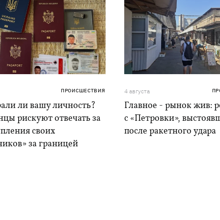
ПРОИСШЕСТВИЯ
4 августа
ПР
рали ли вашу личность?
Главное - рынок жив: 
нцы рискуют отвечать за
с «Петровки», выстояв
упления своих
после ракетного удара
ников» за границей