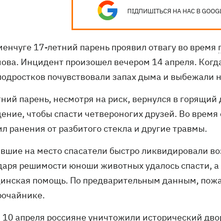
ПІДПИШІТЬСЯ НА НАС В GOOG
менчуге 17-летний парень проявил отвагу во время
ова. Инцидент произошел вечером 14 апреля. Когда
подростков почувствовали запах дыма и выбежали н
ний парень, несмотря на риск, вернулся в горящий
ение, чтобы спасти четвероногих друзей. Во время
л ранения от разбитого стекла и другие травмы.
вшие на место спасатели быстро ликвидировали воз
даря решимости юноши животных удалось спасти, а
инская помощь. По предварительным данным, пожар
рочайнике.
10 апреля россияне уничтожили исторический дво