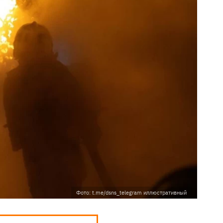
Фото: t.me/dsns_telegram иллюстративный