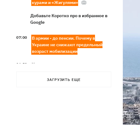
курами и «Жигулями»
Добавьте Коротко про в избранное в
Google
07:00
В армии - до пенсии. Почему в
Украине не снижают предельный
возраст мобилизации
Украинские прыгуны завоевали
06:58
«золото» чемпионата Европы-2026
ЗАГРУЗИТЬ ЕЩЕ
Трамп поссорился с Хегсетом из-за
06:29
дефицита ракет для войны с Ираном, -
WP
6 августа - Преображение Господне,
05:30
что сегодня нельзя делать, все об
этом дне