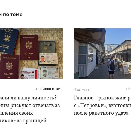
и по теме
ПРОИСШЕСТВИЯ
4 августа
ПР
рали ли вашу личность?
Главное - рынок жив: 
нцы рискуют отвечать за
с «Петровки», выстояв
упления своих
после ракетного удара
ников» за границей