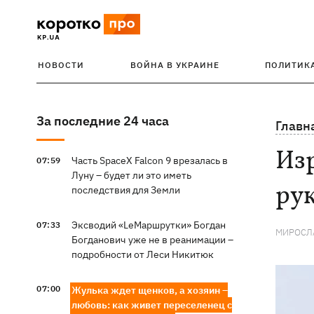
НОВОСТИ
ВОЙНА В УКРАИНЕ
ПОЛИТИК
За последние 24 часа
Главн
Из
Часть SpaceX Falcon 9 врезалась в
07:59
Луну – будет ли это иметь
рук
последствия для Земли
Эксводий «LeМаршрутки» Богдан
07:33
МИРОСЛ
Богданович уже не в реанимации –
подробности от Леси Никитюк
07:00
Жулька ждет щенков, а хозяин –
любовь: как живет переселенец с