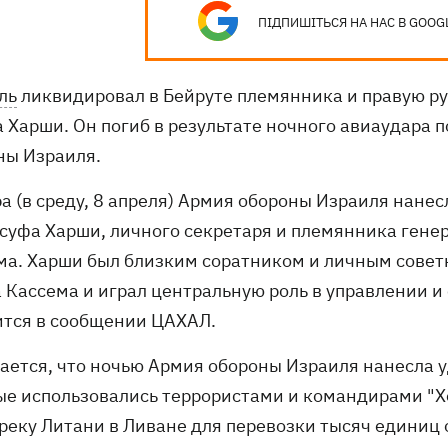
ПІДПИШІТЬСЯ НА НАС В GOOG
ль
ликвидировал в Бейруте племянника и правую ру
 Харши. Он погиб в результате ночного авиаудара п
ны Израиля.
а (в среду, 8 апреля) Армия обороны Израиля нане
суфа Харши, личного секретаря и племянника гене
ма. Харши был близким соратником и личным совет
 Кассема и играл центральную роль в управлении и 
ится в сообщении ЦАХАЛ.
ается, что ночью Армия обороны Израиля нанесла 
ые использовались террористами и командирами "Х
 реку Литани в Ливане для перевозки тысяч единиц 