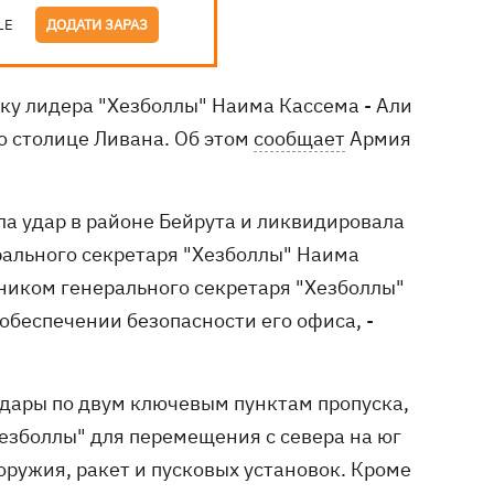
LE
ДОДАТИ ЗАРАЗ
ку лидера "Хезболлы" Наима Кассема - Али
о столице Ливана. Об этом
сообщает
Армия
сла удар в районе Бейрута и ликвидировала
рального секретаря "Хезболлы" Наима
ником генерального секретаря "Хезболлы"
обеспечении безопасности его офиса, -
удары по двум ключевым пунктам пропуска,
езболлы" для перемещения с севера на юг
оружия, ракет и пусковых установок. Кроме