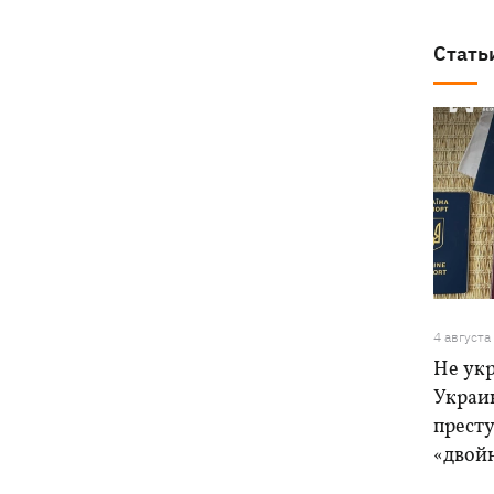
Стать
4 августа
Не ук
Украи
прест
«двой