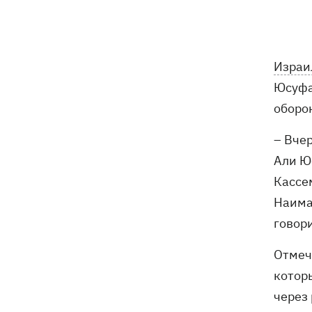
5 августа
В Грузии произошел масштабный
21:43
блекаут - уже третий раз за две
Израи
недели
Юсуфа
оборо
Украинцы Байло и Среда одержали
21:13
первую победу Украины на ЧЕ-2026 по
прыжкам в воду
– Вчер
Али Ю
Зеленский озвучил три приоритета
20:46
Кассе
подготовки Украины к зиме
Наима
говор
Украинцев просят сократить
20:28
использование электроэнергии -
иначе возможны отключения
Отмеч
котор
Тайский футболист погиб от удара
19:50
через
молнии прямо на поле