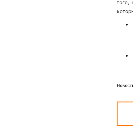
того,
котор
Новости