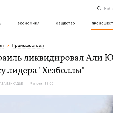
Найт
А
ЭКОНОМИКА
ОБЩЕСТВО
ПРОИСШЕС
ая
Происшествия
раиль ликвидировал Али Ю
у лидера "Хезболлы"
9 апреля 13:00
АВА БЗИКАДЗЕ