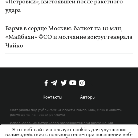
«Петровки», выстоявшей после ракетного
удара
Взрыв в сердце Москвы: банкет на 10 млн,
«Майбахи» ФСО и молчание вокруг генерала
Чайко
Контакты
Авторы
Материалы под рубриками «Новости компании», «PR» и «Факт»
размещены на правах рекламы
Использование материалов разрешается при размещении
активной гиперссылки на KP.UA в первом абзаце.
Этот веб-сайт использует cookies для улучшения
взаимодействия с пользователем при посещении веб-
© ООО «ЮЛАВ МЕДИА»,2026. Все права защищены.