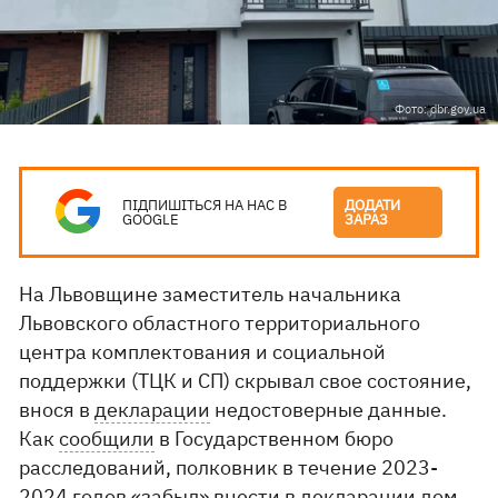
Фото: dbr.gov.ua
ПІДПИШІТЬСЯ НА НАС В
ДОДАТИ
GOOGLE
ЗАРАЗ
На Львовщине заместитель начальника
Львовского областного территориального
центра комплектования и социальной
поддержки (ТЦК и СП) скрывал свое состояние,
внося в
декларации
недостоверные данные.
Как
сообщили
в Государственном бюро
расследований, полковник в течение 2023-
2024 годов «забыл» внести в декларации дом