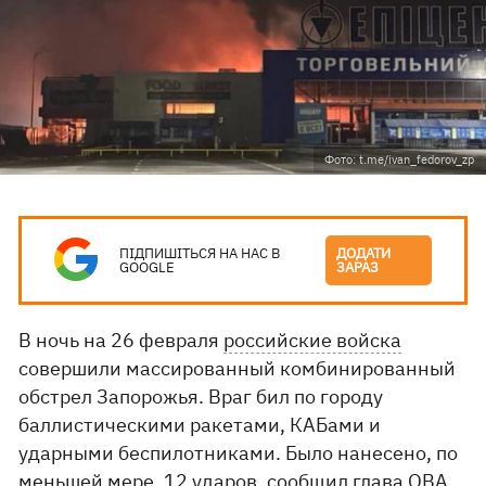
Фото: t.me/ivan_fedorov_zp
ПІДПИШІТЬСЯ НА НАС В
ДОДАТИ
GOOGLE
ЗАРАЗ
В ночь на 26 февраля
российские войска
совершили массированный комбинированный
обстрел Запорожья. Враг бил по городу
баллистическими ракетами, КАБами и
ударными беспилотниками. Было нанесено, по
меньшей мере, 12 ударов,
сообщил
глава ОВА