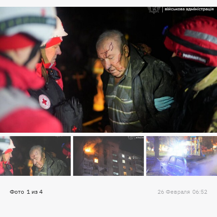
Фото
1
из
4
26 Февраля
06:52