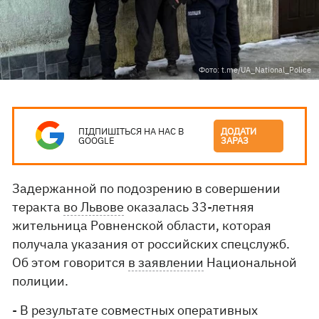
Фото: t.me/UA_National_Police
ПІДПИШІТЬСЯ НА НАС В
ДОДАТИ
GOOGLE
ЗАРАЗ
Задержанной по подозрению в совершении
теракта
во Львове
оказалась 33-летняя
жительница Ровненской области, которая
получала указания от российских спецслужб.
Об этом говорится
в заявлении
Национальной
полиции.
- В результате совместных оперативных