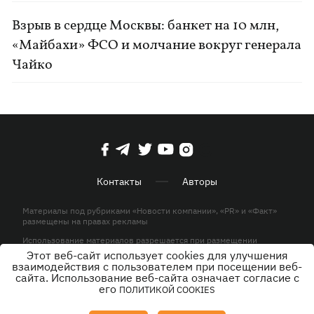
Взрыв в сердце Москвы: банкет на 10 млн,
«Майбахи» ФСО и молчание вокруг генерала
Чайко
Контакты
Авторы
Материалы под рубриками «Новости компании», «PR» и «Факт»
размещены на правах рекламы
Использование материалов разрешается при размещении
активной гиперссылки на KP.UA в первом абзаце.
Этот веб-сайт использует cookies для улучшения
взаимодействия с пользователем при посещении веб-
© ООО «ЮЛАВ МЕДИА»,2026. Все права защищены.
сайта. Использование веб-сайта означает согласие с
его
ПОЛИТИКОЙ COOKIES
Дизайн