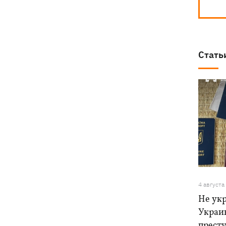
Стать
4 августа
Не ук
Украи
прест