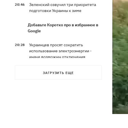
Зеленский озвучил три приоритета
20:46
подготовки Украины к зиме
Добавьте Коротко про в избранное в
Google
Украинцев просят сократить
20:28
использование электроэнергии -
иначе возможны отключения
Тайский футболист погиб от удара
19:50
ЗАГРУЗИТЬ ЕЩЕ
молнии прямо на поле
Совет нацбезопасности утвердил
19:47
План стойкости Киева, - Клименко
Мудрик сыграл за Челси - впервые за
19:19
615 дней