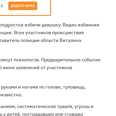
LE
ДОДАТИ ЗАРАЗ
я
подростки
избили девушку. Видео избиения
енции. Всех участников происшествия
ставитель полиции области Виталина
влекут психологов. Предварительное событие
5 июня заявлений от участников
 руками и ногами по голове, туловищу,
еизвестно.
анием, систематическая травля, угрозы и
ь у детей, пострадавших или ставших