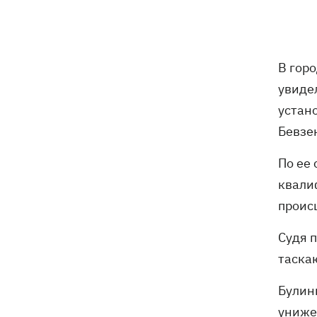
Погода в Украине 6 августа – жара
18:53
отступает, прогнозируют локальные
дожди с грозами
В гор
Украина будет уничтожать
18:45
увиде
баллистические установки войск РФ,
- Зеленский
устан
Бевзе
18:27
Гарь, дым и смог после обстрелов:
как защитить себя и близких
По ее
квали
Генштаб опроверг разрушение
18:17
Бортницкой станции в Киеве после
проис
атак РФ
Судя п
В МИД отреагировали на резонансное
17:45
таскаю
заявление Залужного о НАТО - "слова
вырвали из контекста"
Булин
униже