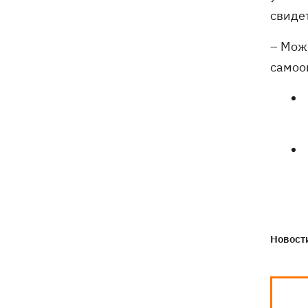
свиде
– Мож
самоо
Новости