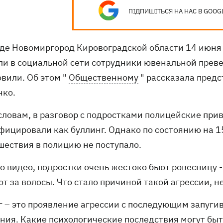
ПІДПИШІТЬСЯ НА НАС В GOOG
оде Новомиргород Кировоградской области 14 июн
ли в социальной сети сотрудники ювенальной прев
овили. Об этом "
Общественному
" рассказала пред
нко.
 словам, в разговор с подростками полицейские при
фицировали как буллинг. Однако по состоянию на 1
шествия в полицию не поступало.
о видео, подростки очень жестоко бьют ровесницу -
т за волосы. Что стало причиной такой агрессии, н
г – это проявление агрессии с последующим запугив
ния. Какие психологические последствия могут быт