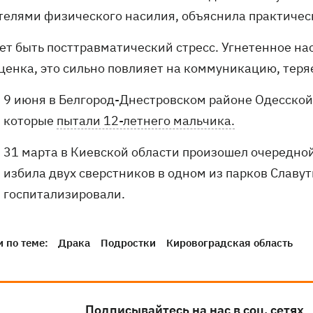
телями физического насилия, объяснила практичес
ет быть посттравматический стресс. Угнетенное на
ценка, это сильно повлияет на коммуникацию, теряе
9 июня в Белгород-Днестровском районе Одесской
которые
пытали 12-летнего мальчика.
31 марта в Киевской области произошел очередно
избила двух сверстников в одном из парков Славут
госпитализировали.
 по теме:
Драка
Подростки
Кировоградская область
Подписывайтесь на нас в соц. сетях