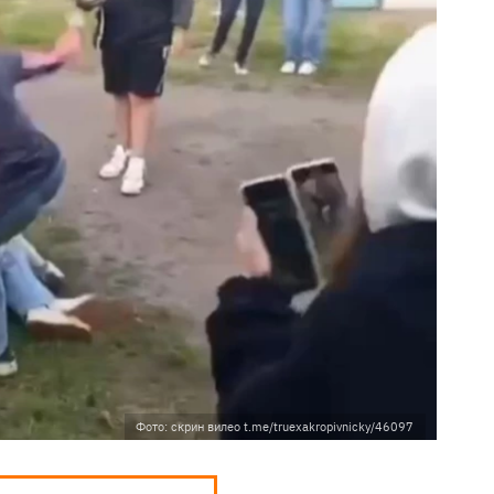
Фото: скрин вилео t.me/truexakropivnicky/46097