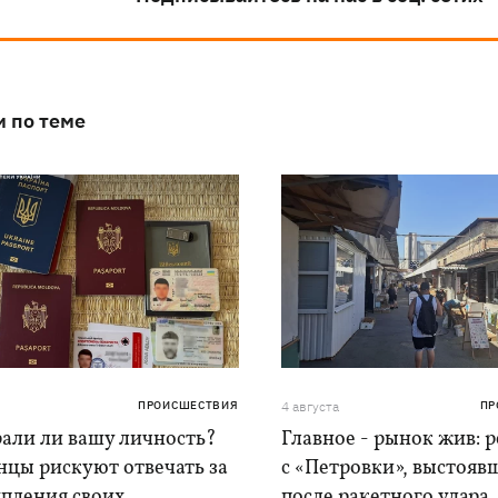
и по теме
ПРОИСШЕСТВИЯ
4 августа
ПР
рали ли вашу личность?
Главное - рынок жив: 
нцы рискуют отвечать за
с «Петровки», выстояв
упления своих
после ракетного удара