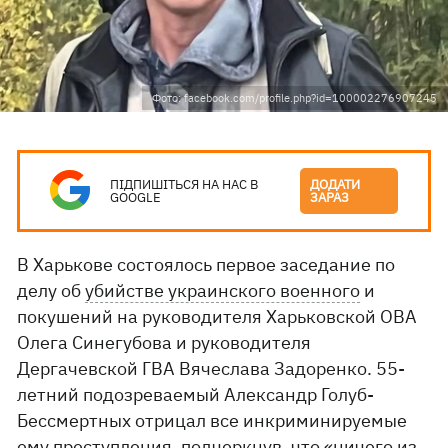
Фото: facebook.com/profile.php?id=100002276907245
ПІДПИШІТЬСЯ НА НАС В
ДОДАТИ
GOOGLE
ЗАРАЗ
В Харькове состоялось первое заседание по
делу об
убийстве украинского военного
и
покушений на руководителя Харьковской ОВА
Олега Синегубова и руководителя
Дергачевской ГВА Вячеслава Задоренко. 55-
летний подозреваемый Александр Голуб-
Бессмертных отрицал все инкриминируемые
ему преступления, подчеркнув, что «ничего из