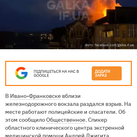
Фото: facebook.com/galka.if.ua
ПІДПИШІТЬСЯ НА НАС В
ДОДАТИ
GOOGLE
ЗАРАЗ
В
Ивано-Франковске
вблизи
железнодорожного вокзала раздался взрыв. На
месте работают полицейские и спасатели. Об
этом сообщило
Общественное
. Спикер
областного клинического центра экстренной
медицинской помощи Андрей Джигита