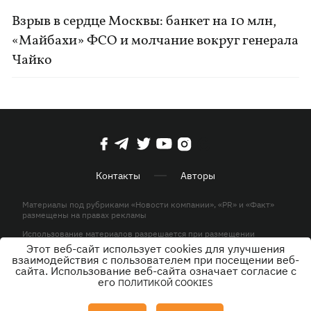
Взрыв в сердце Москвы: банкет на 10 млн,
«Майбахи» ФСО и молчание вокруг генерала
Чайко
Контакты
Авторы
Материалы под рубриками «Новости компании», «PR» и «Факт»
размещены на правах рекламы
Использование материалов разрешается при размещении
активной гиперссылки на KP.UA в первом абзаце.
Этот веб-сайт использует cookies для улучшения
взаимодействия с пользователем при посещении веб-
© ООО «ЮЛАВ МЕДИА»,2026. Все права защищены.
сайта. Использование веб-сайта означает согласие с
его
ПОЛИТИКОЙ COOKIES
Дизайн