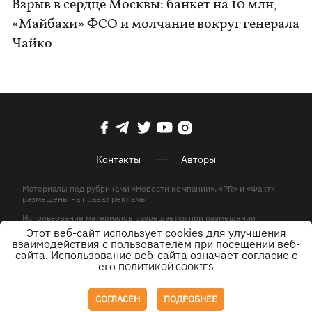
Взрыв в сердце Москвы: банкет на 10 млн,
«Майбахи» ФСО и молчание вокруг генерала
Чайко
Контакты
Авторы
Материалы под рубриками «Новости компании», «PR» и «Факт»
размещены на правах рекламы
Использование материалов разрешается при размещении
активной гиперссылки на KP.UA в первом абзаце.
Этот веб-сайт использует cookies для улучшения
взаимодействия с пользователем при посещении веб-
© ООО «ЮЛАВ МЕДИА»,2026. Все права защищены.
сайта. Использование веб-сайта означает согласие с
его
ПОЛИТИКОЙ COOKIES
Дизайн
СОГЛАСЕН
ПОДРОБНЕЕ