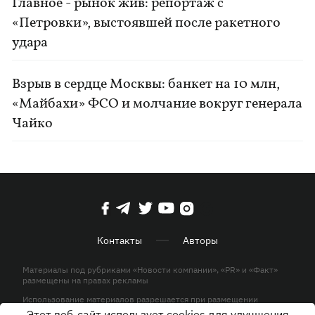
Главное - рынок жив: репортаж с
«Петровки», выстоявшей после ракетного
удара
Взрыв в сердце Москвы: банкет на 10 млн,
«Майбахи» ФСО и молчание вокруг генерала
Чайко
Контакты
Авторы
Материалы под рубриками «Новости компании», «PR» и «Факт»
размещены на правах рекламы
Использование материалов разрешается при размещении
активной гиперссылки на KP.UA в первом абзаце.
Этот веб-сайт использует cookies для улучшения