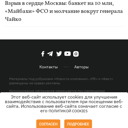
Взрыв в сердце Москвы: банкет на 10 млн,
«Майбахи» ФСО и молчание вокруг генерала
Чайко
Контакты
Авторы
Материалы под рубриками «Новости компании», «PR» и «Факт»
размещены на правах рекламы
Использование материалов разрешается при размещении
активной гиперссылки на KP.UA в первом абзаце.
Этот веб-сайт использует cookies для улучшения
взаимодействия с пользователем при посещении веб-
© ООО «ЮЛАВ МЕДИА»,2026. Все права защищены.
сайта. Использование веб-сайта означает согласие с
его
ПОЛИТИКОЙ COOKIES
Дизайн
СОГЛАСЕН
ПОДРОБНЕЕ