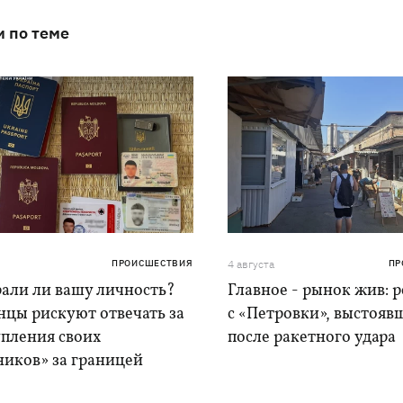
и по теме
ПРОИСШЕСТВИЯ
4 августа
ПР
рали ли вашу личность?
Главное - рынок жив: 
нцы рискуют отвечать за
с «Петровки», выстояв
упления своих
после ракетного удара
ников» за границей