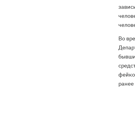
санкционную операцию
завис
челов
Дроны СБУ поразили два корабля ФСБ
20:12
челове
РФ "Балаклава" и "Керчь"
Во вр
Депар
бывши
средс
фейко
ранее