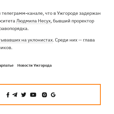
м телеграмм-канале, что в Ужгороде задержан
рситета
Людмила Несух
, бывший проректор
равопорядка.
тывавших на уклонистах
. Среди них — глава
ников.
арпатье
Новости Ужгорода