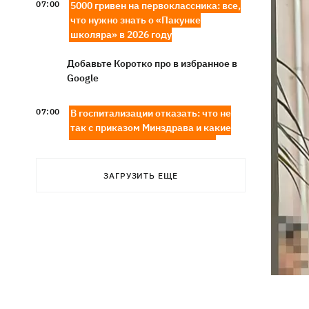
07:00
5000 гривен на первоклассника: все,
что нужно знать о «Пакунке
школяра» в 2026 году
Добавьте Коротко про в избранное в
Google
07:00
В госпитализации отказать: что не
так с приказом Минздрава и какие
теперь критерии для лечения в
стационаре
ЗАГРУЗИТЬ ЕЩЕ
Обзывал бандеровцами и выгонял из
06:57
Польши: в Гданьске поляк избил
соотечественников, приняв их за
украинцев
"Динамо" обыграло Карабах в
06:26
квалификации Лиги конференций