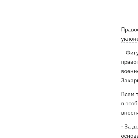
7 августа – какой сегодня праздник,
05:30
что сегодня нельзя делать, традиции и
приметы этого дня
6 августа
Право
уклон
Федоров надеется вернуться на пост
21:59
– Фиг
министра обороны - "президент не
сказал четкого нет"
право
военн
Зеленский анонсировал увольнения
21:34
Закар
из-за ситуации с водой в Марганце -
назвал ситуацию позором
Всем 
Сборная Украины по хоккею получила
21:06
в осо
нового тренера - им стал Александр
внест
Бобкин
- За 
Зеленский поручил подготовить
20:39
основ
против РФ специальную