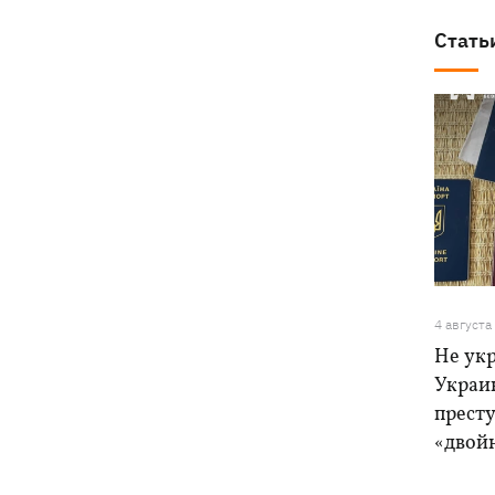
Стать
4 августа
Не ук
Украи
прест
«двой