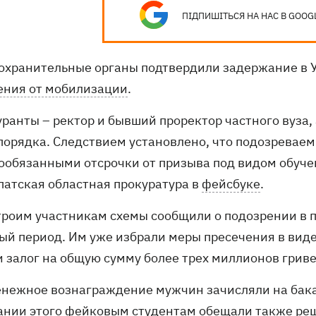
ПІДПИШІТЬСЯ НА НАС В GOOG
охранительные органы подтвердили задержание в У
ения от мобилизации
.
уранты – ректор и бывший проректор частного вуза,
порядка. Следствием установлено, что подозревае
ообязанными отсрочки от призыва под видом обучен
патская областная прокуратура в
фейсбуке
.
троим участникам схемы сообщили о подозрении в 
бый период. Им уже избрали меры пресечения в вид
и залог на общую сумму более трех миллионов гриве
денежное вознаграждение мужчин зачисляли на бака
ании этого фейковым студентам обещали также реш