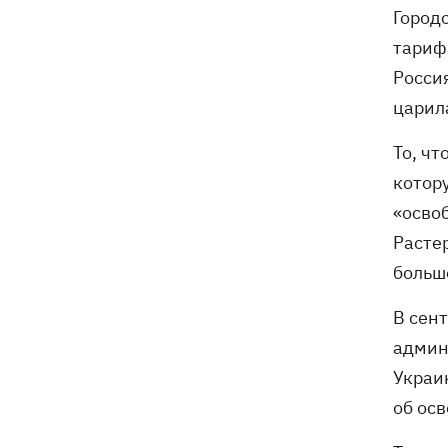
Городо
тариф
Росси
царил
То, ч
котор
«осво
Расте
больш
В сен
админ
Украи
об ос