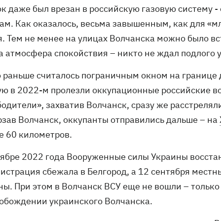
к даже был врезан в российскую газовую систему - 
ам. Как оказалось, весьма завышенным, как для «м
я. Тем не менее на улицах Волчанска можно было вс
а атмосфера спокойствия – никто не ждал подлого у
то раньше считалось пограничным окном на границе 
ую в 2022-м пролезли оккупационные российские вой
бодители», захватив Волчанск, сразу же расстреля
рзав Волчанск, оккупанты отправились дальше – на
е 60 километров.
тябре 2022 года Вооруженные силы Украины восстан
истрация сбежала в Белгород, а 12 сентября местн
ны. При этом в Волчанск ВСУ еще не вошли – тольк
вобождении украинского Волчанска.