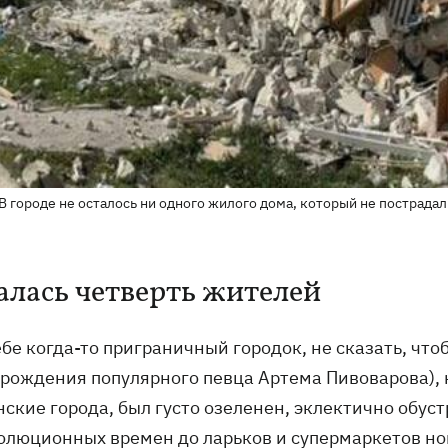
В городе не осталось ни одного жилого дома, который не пострадал
алась четверть жителей
бе когда-то приграничный городок, не сказать, что
 рождения популярного певца Артема Пивоварова), н
нские города, был густо озеленен, эклектично обус
олюционных времен до ларьков и супермаркетов но