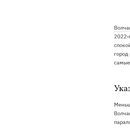
приюте для животных «Сириус» -
погибли 8 собак
Россияне убили своими дронами
13:01
Волча
директора киевской школы, ее мужа
2022-
и внука
споко
13:00
Квас, переживший князей, бочки и
город
кока-колу тоже переживет: почему
самые
украинцы до сих пор любят этот
напиток
В Генштабе подтвердили поражение
12:32
Ука
Ильского и Сызранского НПЗ, а также
поста наблюдения на буровой
"Сиваш"
Меньше
Волча
Из-за российских ударов некоторые
12:02
парал
поезда задерживаются на 12 часов, -
«Укрзализныця»