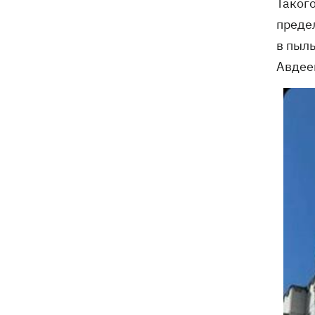
Таког
предел
в пыль
Авдее