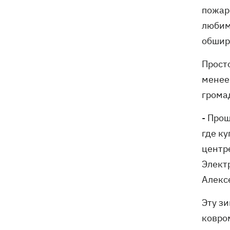
пожар
любим
обшир
Просто
менее
грома
- Прош
где ку
центр
Электр
Алекс
Эту зи
ковро