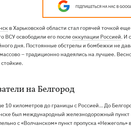
ПІДПИШІТЬСЯ НА НАС В GOOG
нск
в Харьковской области стал горячей точкой еще 
го ВСУ освободили его после
оккупации Россией
. И
йного дня. Постоянные обстрелы и бомбежки не дав
 массово – традиционно надеялись на лучшее. Весно
 стойкие.
затели на Белгород
 10 километров до границы с Россией… До Белгорода
нске был международный железнодорожный пункт к
лельно с «Волчанском» пункт пропуска «Нежеголь» 