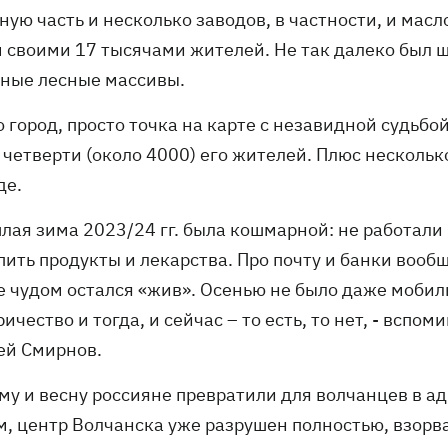
ную часть и несколько заводов, в частности, и мас
 своими 17 тысячами жителей. Не так далеко был
ные лесные массивы.
 город, просто точка на карте с незавидной судьбо
 четверти (около 4000) его жителей. Плюс нескольк
де.
лая зима 2023/24 гг. была кошмарной: не работали 
пить продукты и лекарства. Про почту и банки вообщ
е чудом остался «жив». Осенью не было даже мобиль
ичество и тогда, и сейчас – то есть, то нет, - всп
ей Смирнов.
му и весну россияне превратили для волчанцев в ад
м, центр Волчанска уже разрушен полностью, взорва