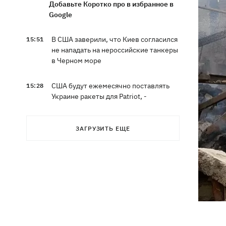
Добавьте Коротко про в избранное в
Google
В США заверили, что Киев согласился
15:51
не нападать на нероссийские танкеры
в Черном море
США будут ежемесячно поставлять
15:28
Украине ракеты для Patriot, -
Зеленский
ЗАГРУЗИТЬ ЕЩЕ
В Польше опровергли заявления о
15:08
депортации украинцев призывного
возраста — "это популизм"
На Буковине задержали мужчину,
14:36
который 11 дней скрывался в лесу
после того, как ранил полицейских
В Киевской области вспыхнул пожар в
14:09