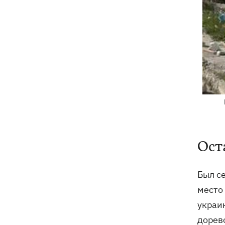
Ост
Был се
место
украи
дорев