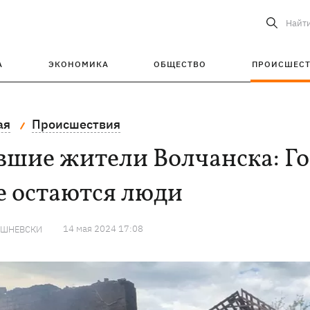
Найт
А
ЭКОНОМИКА
ОБЩЕСТВО
ПРОИСШЕС
ая
Происшествия
шие жители Волчанска: Гор
е остаются люди
14 мая 2024 17:08
ИШНЕВСКИ